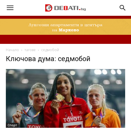
Начало
тагове
седмобой
Ключова дума: седмобой
Спорт