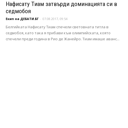
Нафисату Тиам затвърди доминацията си в
седмобоя
Екип на ДЕБАТИ.БГ
-
07.08.2017, 09:54
Белгийката Нафисату Тиам спечели световната титла в
седмобоя, като така я прибави към олимпийската, която
спечели преди година в Рио де Жанейро. Тиам имаше аванс...