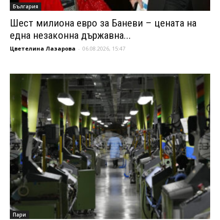
България
Шест милиона евро за Баневи – цената на
една незаконна държавна...
Цветелина Лазарова
-
06.08.2026, 15:47
Пари