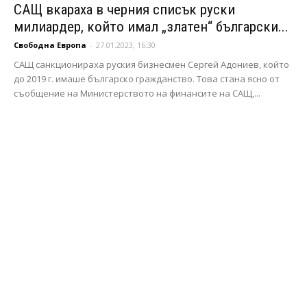
САЩ вкараха в черния списък руски
милиардер, който имал „златен“ български...
Свободна Европа
-
27.01.2023, 16:30
САЩ санкционираха руския бизнесмен Сергей Адониев, който
до 2019 г. имаше българско гражданство. Това стана ясно от
съобщение на Министерството на финансите на САЩ,...