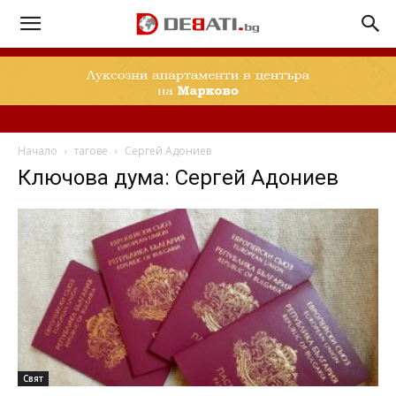
Начало
тагове
Сергей Адониев
Ключова дума: Сергей Адониев
Свят