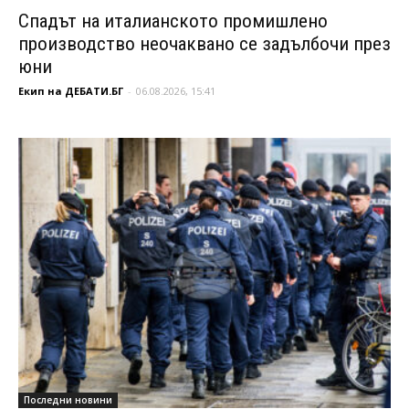
Спадът на италианското промишлено
производство неочаквано се задълбочи през
юни
Екип на ДЕБАТИ.БГ
-
06.08.2026, 15:41
Последни новини