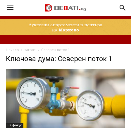
Начало
тагове
Северен поток 1
Ключова дума: Северен поток 1
На фокус