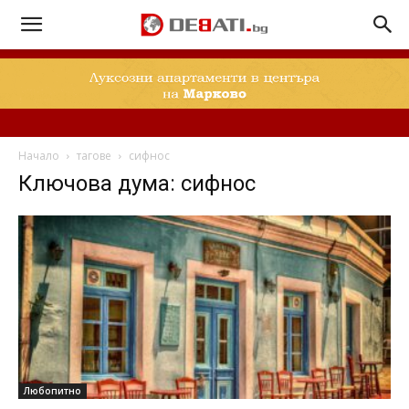
Начало
тагове
сифнос
Ключова дума: сифнос
Любопитно