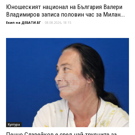
Юношеският национал на България Валери
Владимиров записа половин час за Милан...
Екип на ДЕБАТИ.БГ
-
08.08.2026, 18:15
Култура
Пенчо Славейков е сред най-трудните за