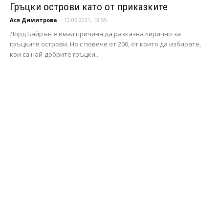
Гръцки острови като от приказките
Ася Димитрова
-
12.06.2021, 13:55
Лорд Байрън е имал причина да разказва лирично за
гръцките острови. Но с повече от 200, от които да избирате,
кои са най-добрите гръцки...