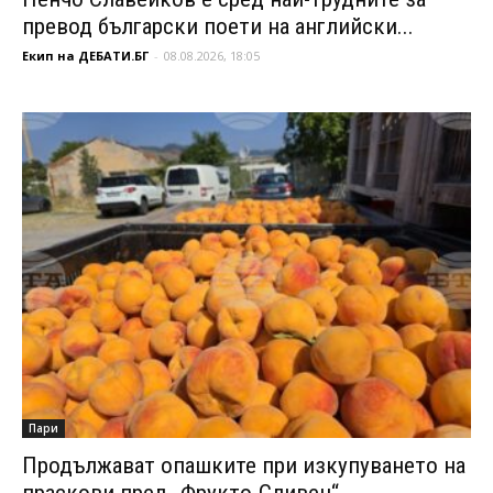
превод български поети на английски...
Екип на ДЕБАТИ.БГ
-
08.08.2026, 18:05
Пари
Продължават опашките при изкупуването на
праскови пред „Фрукто-Сливен“