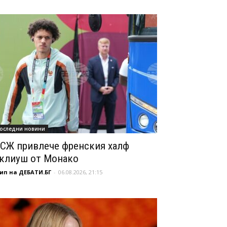
оследни новини
СЖ привлече френския халф
клиуш от Монако
ип на ДЕБАТИ.БГ
-
06.08.2026, 21:15