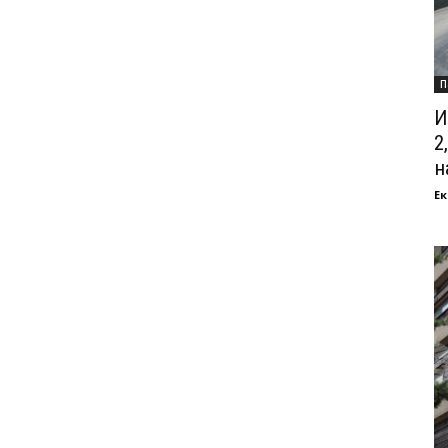
П
И
2
на
Ек