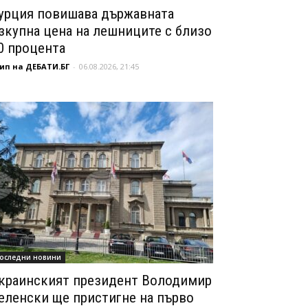
урция повишава държавната
зкупна цена на лешниците с близо
0 процента
ип на ДЕБАТИ.БГ
-
06.08.2026, 21:45
оследни новини
краинският президент Володимир
еленски ще пристигне на първо