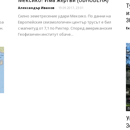
Мексико! Има жертви (ОБНОВЕНА)
Т
Александър Иванов
-
19.09.2017, 23:01
и
Силно земетресение удари Мексико. По данни на
3
ра
Европейския сеизмологичен център трусът е бил
н.
с магнитуд от 7,1 по Рихтер. Според американския
Ек
Геофизичен институт обаче...
П
У
З
.