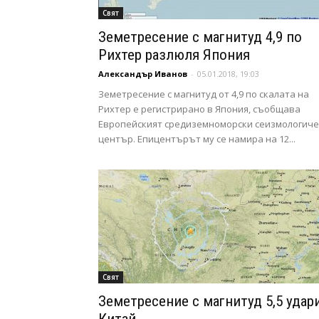
Свят
Земетресение с магнитуд 4,9 по
Рихтер разлюля Япония
Александър Иванов
-
05.01.2018, 19:03
Земетресение с магнитуд от 4,9 по скалата на
Рихтер е регистрирано в Япония, съобщава
Европейският средиземноморски сеизмологич
център. Епицентърът му се намира на 12...
Свят
Земетресение с магнитуд 5,5 удар