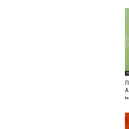
П
П
А
Ек