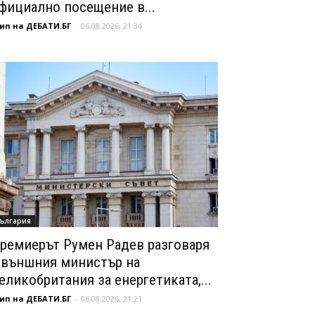
фициално посещение в...
ип на ДЕБАТИ.БГ
-
06.08.2026, 21:34
ългария
ремиерът Румен Радев разговаря
 външния министър на
еликобритания за енергетиката,...
ип на ДЕБАТИ.БГ
-
06.08.2026, 21:21