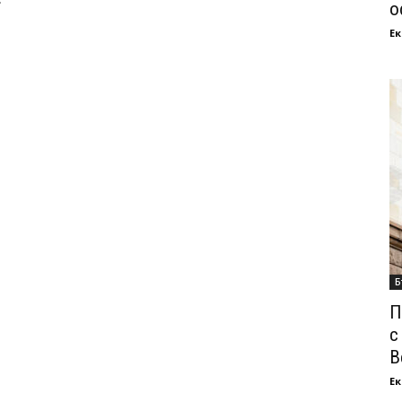
о
Ек
Б
П
с
В
Ек