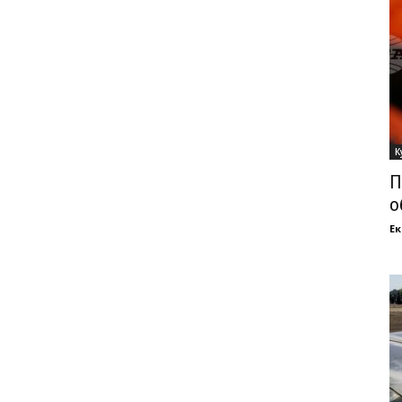
К
П
о
Ек