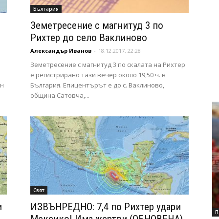
България
Земетресение с магнитуд 3 по
Рихтер до село Ваклиново
Александър Иванов
-
18.12.2017, 22:28
Земетресение с магнитуд 3 по скалата на Рихтер
е регистрирано тази вечер около 19,50 ч. в
ен
България. Епицентърът е до с. Ваклиново,
община Сатовча,...
Свят
и
ИЗВЪНРЕДНО: 7,4 по Рихтер удари
П