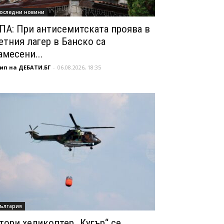
оследни новини
ПА: При антисемитската проява в
етния лагер в Банско са
амесени...
ип на ДЕБАТИ.БГ
-
06.08.2026, 18:35
ългария
тори хеликоптер „Кугър“ се