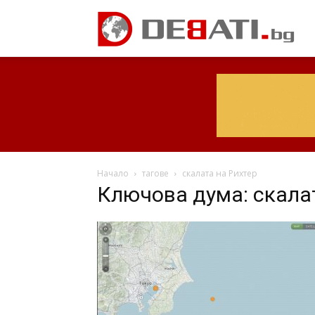
Начало
тагове
скалата на Рихтер
Ключова дума: скала