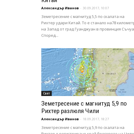
Китай
Александър Иванов
-
30.09.2017, 10:07
Земетресение с магнитуд 5,5 по скалата на
Рихтер удари Китай. То е станало на78 километ
на Запад от град Гуанджуан в провинция Съчуа
Според...
Свят
Земетресение с магнитуд 5,9 по
Рихтер разлюля Чили
Александър Иванов
-
18.09.2017, 18:27
Земетресение с магнитуд 5,9 по скалата на
Рихтер е регистрирано край бреговете на Чили