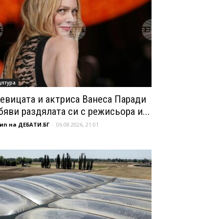
ултура
евицата и актриса Ванеса Паради
бяви раздялата си с режисьора и...
ип на ДЕБАТИ.БГ
-
06.08.2026, 21:01