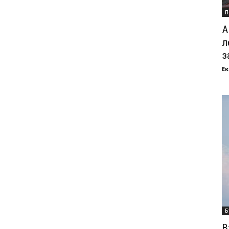
П
А
л
з
Ек
Б
В