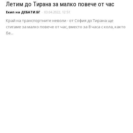
Летим до Тирана за малко повече от час
Екип на ДЕБАТИ.БГ
-
03.04.2022, 12:51
Край на транспортните неволи - от София до Тирана ще
стигаме за малко повече от час, вместо за 8 часа с кола, както
бе...