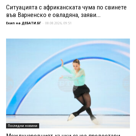
Ситуацията с африканската чума по свинете
във Варненско е овладяна, заяви...
Екип на ДЕБАТИ.БГ
-
08.08.2026, 09:51
Последни новини
Международният кънки съюз предостави