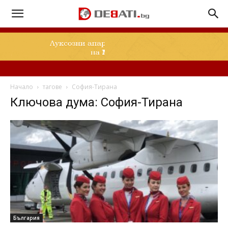
Начало
тагове
София-Тирана
Ключова дума: София-Тирана
България