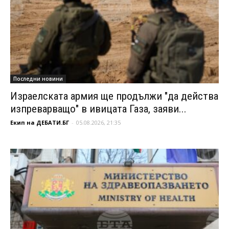
Последни новини
Израелската армия ще продължи "да действа
изпреварващо" в ивицата Газа, заяви...
Екип на ДЕБАТИ.БГ
-
05.08.2026, 21:35