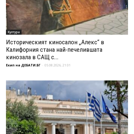
Култура
Историческият киносалон „Алекс“ в
Калифорния стана най-печелившата
кинозала в САЩ с...
Екип на ДЕБАТИ.БГ
-
05.08.2026, 21:01