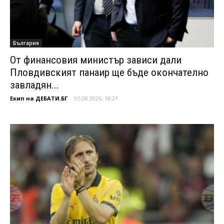
България
От финансовия министър зависи дали
Пловдивският панаир ще бъде окончателно
завладян...
Екип на ДЕБАТИ.БГ
-
05.08.2026, 18:21