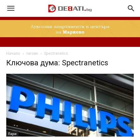
Начало
тагове
Spectranetics
Ключова дума: Spectranetics
Пари