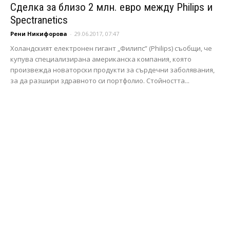
Сделка за близо 2 млн. евро между Philips и
Spectranetics
Рени Никифорова
-
29.06.2017, 07:47
Холандският електронен гигант „Филипс” (Philips) съобщи, че
купува специализирана американска компания, която
произвежда новаторски продукти за сърдечни заболявания,
за да разшири здравното си портфолио. Стойността...