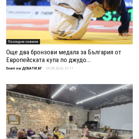
Последни новини
Още два бронзови медала за България от
Европейската купа по джудо...
Екип на ДЕБАТИ.БГ
-
09.08.2026, 21:11