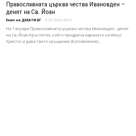
Православната църква чества Ивановден –
денят на Св. Йоан
Екип на ДЕБАТИ.БГ
-
07.01.2026, 08:05
На 7 януари Православната църква чества Ивановден - денят
на Св. Йоан Кръстител, който предрича идването на Иисус
Христос и дава Свето кръщение (Богоявление)...