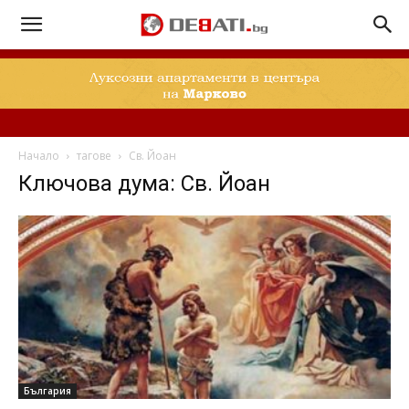
Начало
тагове
Св. Йоан
Ключова дума: Св. Йоан
България