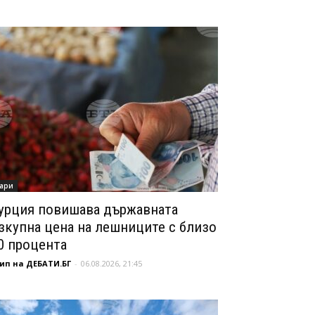
ари
урция повишава държавната
зкупна цена на лешниците с близо
0 процента
ип на ДЕБАТИ.БГ
-
06.08.2026, 21:45