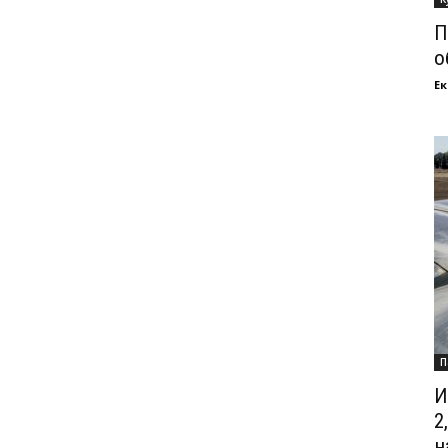
П
о
Ек
П
И
2
на