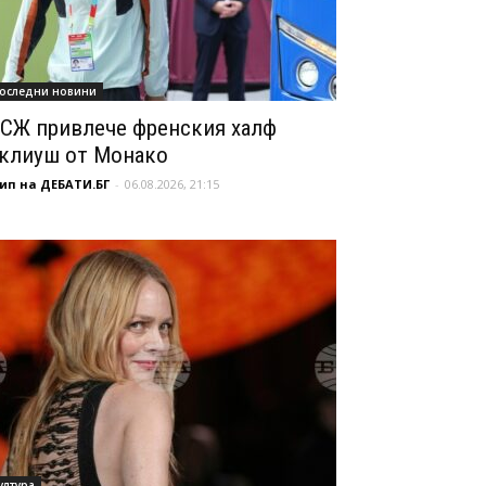
оследни новини
СЖ привлече френския халф
клиуш от Монако
ип на ДЕБАТИ.БГ
-
06.08.2026, 21:15
ултура