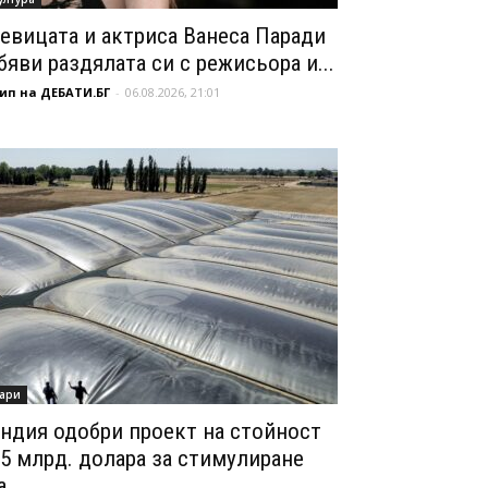
евицата и актриса Ванеса Паради
бяви раздялата си с режисьора и...
ип на ДЕБАТИ.БГ
-
06.08.2026, 21:01
ари
ндия одобри проект на стойност
,5 млрд. долара за стимулиране
...