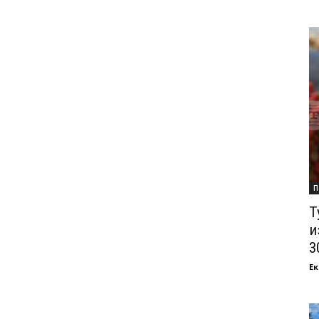
П
Т
и
3
Ек