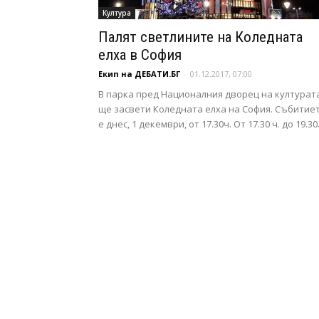
Култура
Палят светлините на Коледната
елха в София
Екип на ДЕБАТИ.БГ
-
01.12.2017, 07:00
В парка пред Националния дворец на културат
ще засвети Коледната елха на София. Събитие
е днес, 1 декември, от 17.30ч. От 17.30 ч. до 19.30.