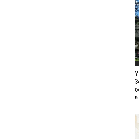
П
У
З
о
Ек