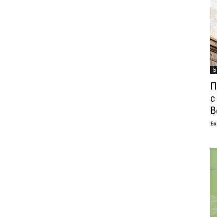
Б
П
с
В
Ек