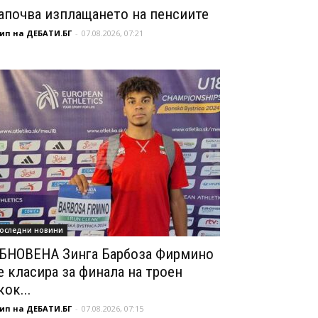
апочва изплащането на пенсиите
ип на ДЕБАТИ.БГ
-
07.08.2026, 07:21
оследни новини
БНОВЕНА Зинга Барбоза Фирмино
е класира за финала на троен
кок...
ип на ДЕБАТИ.БГ
-
07.08.2026, 07:15