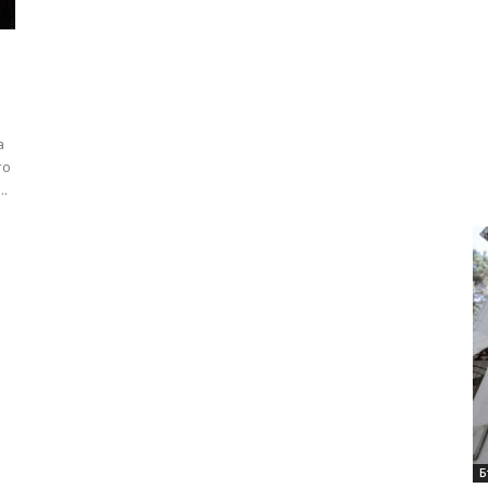
а
то
..
Б