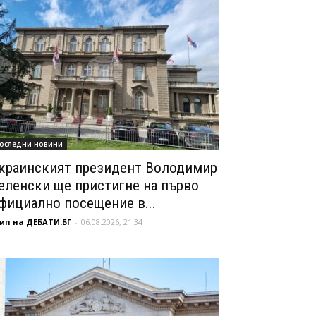
оследни новини
краинският президент Володимир
еленски ще пристигне на първо
фициално посещение в...
ип на ДЕБАТИ.БГ
-
06.08.2026, 21:34