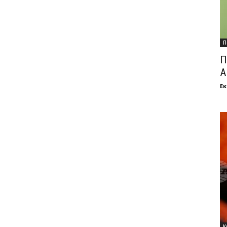
П
П
А
Ек
К