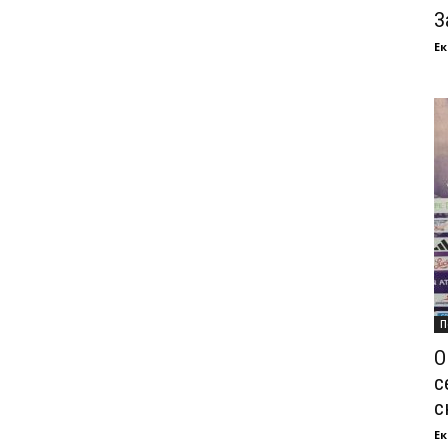
З
Ек
П
О
с
с
Ек