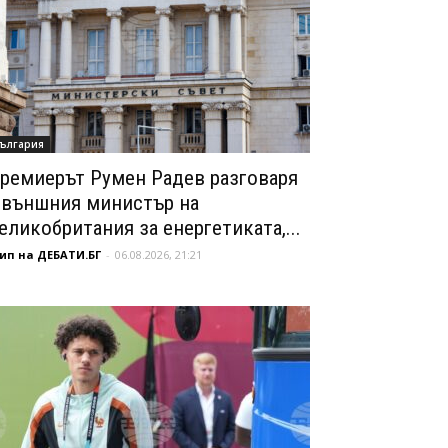
ългария
ремиерът Румен Радев разговаря
 външния министър на
еликобритания за енергетиката,...
ип на ДЕБАТИ.БГ
-
06.08.2026, 21:21