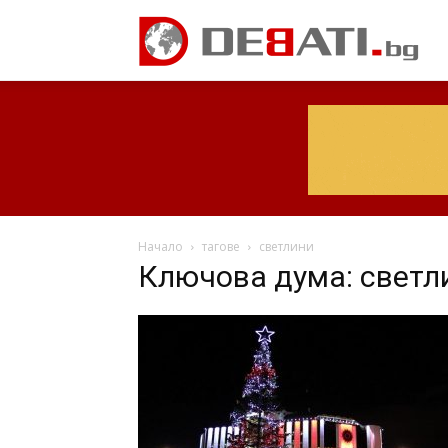
Начало
тагове
светлини
Ключова дума: светл