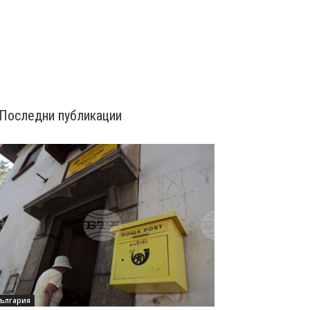
Последни публикации
ългария