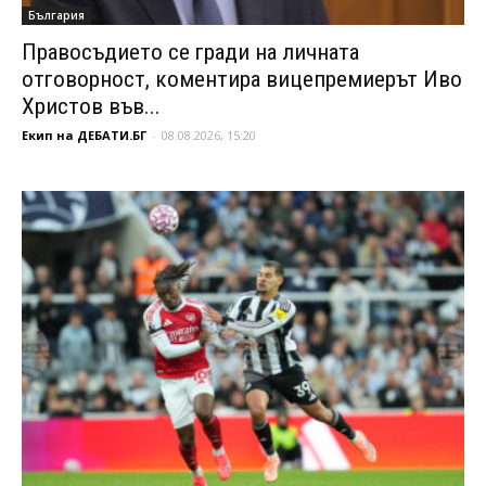
България
Правосъдието се гради на личната
отговорност, коментира вицепремиерът Иво
Христов във...
Екип на ДЕБАТИ.БГ
-
08.08.2026, 15:20