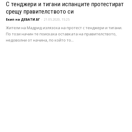
С тенджери и тигани испанците протестират
срещу правителството си
Екип на ДЕБАТИ.БГ
-
21.05.2020, 15:25
Жители на Мадрид излязоха на протест с тенджери и тигани.
По този начин те поискаха оставката на правителството,
недоволни от начина, по който то...