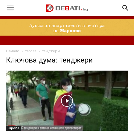
Начало
тагове
тенджери
Ключова дума: тенджери
Европа