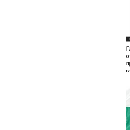
П
Г
о
п
Ек