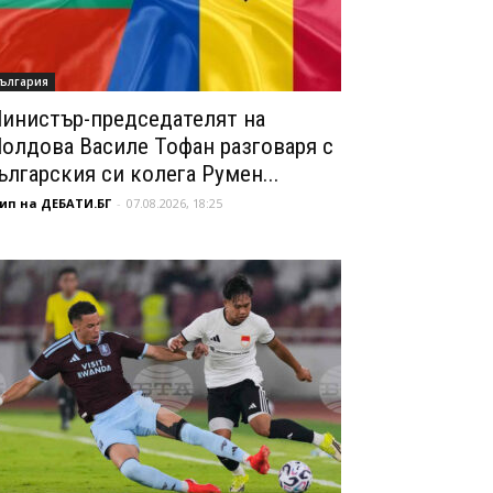
ългария
инистър-председателят на
олдова Василе Тофан разговаря с
ългарския си колега Румен...
ип на ДЕБАТИ.БГ
-
07.08.2026, 18:25