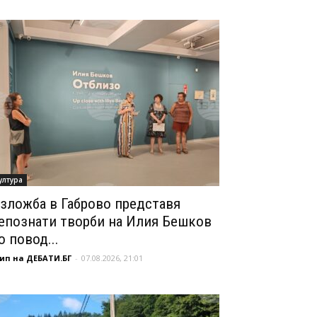
ултура
зложба в Габрово представя
епознати творби на Илия Бешков
о повод...
ип на ДЕБАТИ.БГ
-
07.08.2026, 21:01