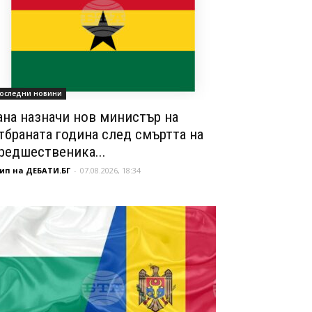
оследни новини
ана назначи нов министър на
тбраната година след смъртта на
редшественика...
ип на ДЕБАТИ.БГ
-
07.08.2026, 18:34