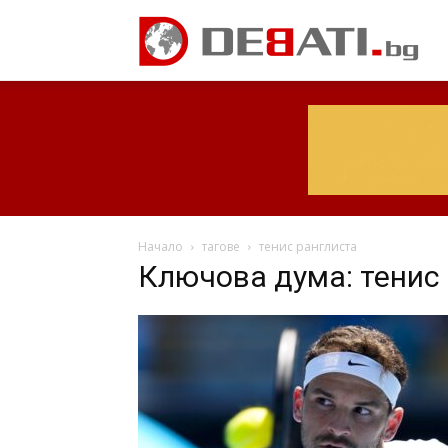
Начало
тагове
тенис ранглиста
Ключова дума: тенис