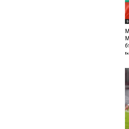
Б
М
М
б
Ек