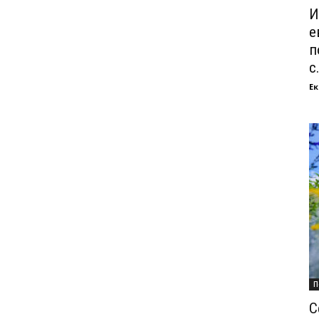
И
е
п
с.
Ек
П
С