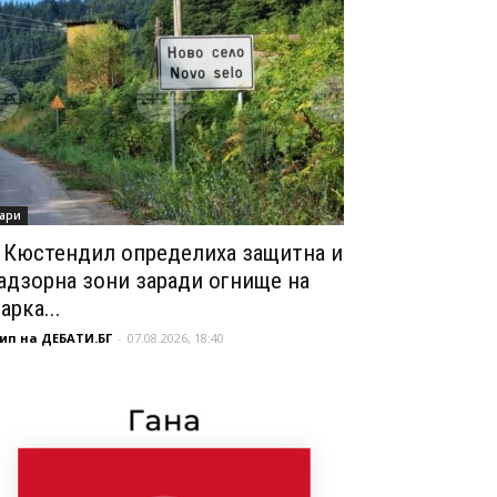
ари
 Кюстендил определиха защитна и
адзорна зони заради огнище на
арка...
ип на ДЕБАТИ.БГ
-
07.08.2026, 18:40