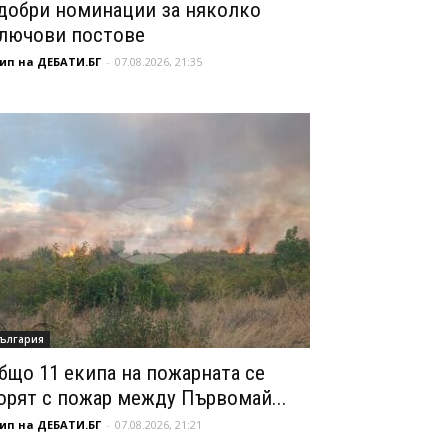
добри номинации за няколко
лючови постове
ип на ДЕБАТИ.БГ
-
07.08.2026, 21:35
ългария
бщо 11 екипа на пожарната се
орят с пожар между Първомай...
ип на ДЕБАТИ.БГ
-
07.08.2026, 21:21