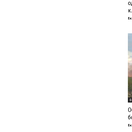
о
к
Ек
Б
О
б
Ек