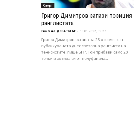
Спорт
Григор Димитров запази позиция 
ранглистата
Екип на ДЕБАТИ.БГ
-
10.01.2022, 09:27
Григор Димитров остава на 28-ото място в
публикуваната днес световна ранглиста на
тенисистите, пише БНР. Той прибави само 20
точки в актива си от полуфинала...