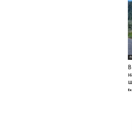
П
В
н
ш
Ек