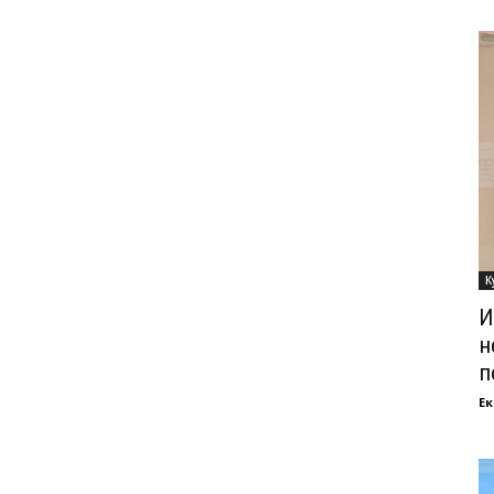
К
И
н
п
Ек