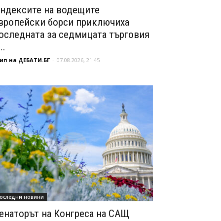
ндексите на водещите
вропейски борси приключиха
оследната за седмицата търговия
..
ип на ДЕБАТИ.БГ
-
07.08.2026, 21:45
оследни новини
енаторът на Конгреса на САЩ