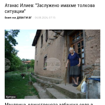
Атанас Илиев: "Заслужено имахме толкова
ситуации"
Екип на ДЕБАТИ.БГ
-
06.08.2026, 07:15
Култура
Мандрица, единственото албанско село в