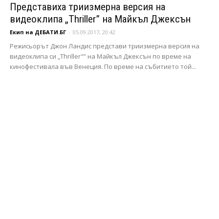
Представиха триизмерна версия на
видеоклипа „Thriller” на Майкъл Джексън
Екип на ДЕБАТИ.БГ
-
05.09.2017, 20:42
Режисьорът Джон Ландис представи триизмерна версия на
видеоклипа си „Thriller"” на Майкъл Джексън по време на
кинофестивала във Венеция. По време на събитието той...