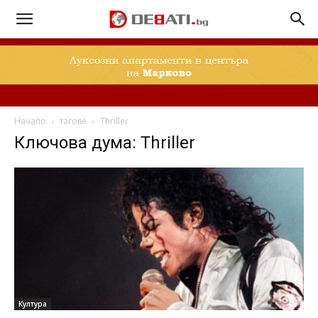
Начало
тагове
Thriller
Ключова дума: Thriller
Култура