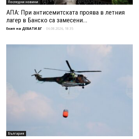
Последни новини
АПА: При антисемитската проява в летния
лагер в Банско са замесени...
Екип на ДЕБАТИ.БГ
-
06.08.2026, 18:35
България