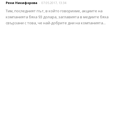
Рени Никифорова
-
07.05.2017, 13:34
Тим, последният път, в който говорихме, акциите на
компанията бяха 93 долара, заглавията в медиите бяха
свързани с това, че най-добрите дни на компанията...