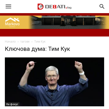
Начало
тагове
Тим Кук
Ключова дума: Тим Кук
На фокус