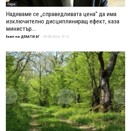
Пари
Надяваме се „справедливата цена“ да има
изключително дисциплиниращ ефект, каза
министър...
Екип на ДЕБАТИ.БГ
-
09.08.2026, 10:15