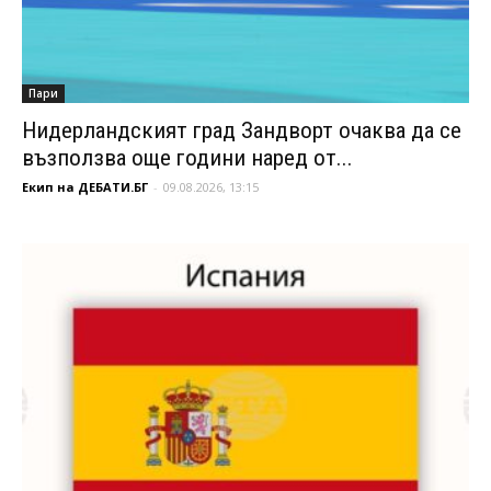
Пари
Нидерландският град Зандворт очаква да се
възползва още години наред от...
Екип на ДЕБАТИ.БГ
-
09.08.2026, 13:15