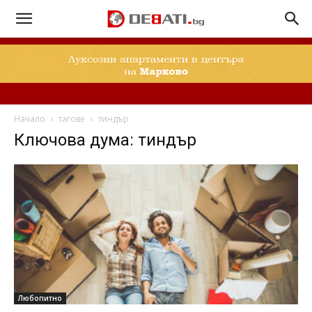
Начало
тагове
тиндър
Ключова дума: тиндър
Любопитно