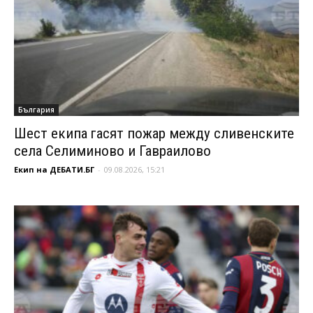
България
Шест екипа гасят пожар между сливенските
села Селиминово и Гавраилово
Екип на ДЕБАТИ.БГ
-
09.08.2026, 15:21