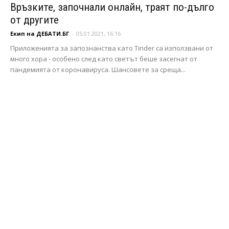
Връзките, започнали онлайн, траят по-дълго
от другите
Екип на ДЕБАТИ.БГ
-
05.01.2021, 16:16
Приложенията за запознанства като Tinder са използвани от
много хора - особено след като светът беше засегнат от
пандемията от коронавируса. Шансовете за среща...