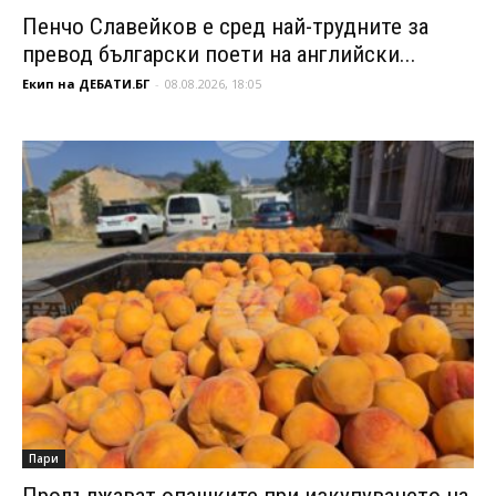
Пенчо Славейков е сред най-трудните за
превод български поети на английски...
Екип на ДЕБАТИ.БГ
-
08.08.2026, 18:05
Пари
Продължават опашките при изкупуването на