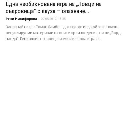
Една необикновена игра на „Ловци на
съкровища” с кауза – опазване...
Рени Никифорова
-
07.05.2017, 13:38
Запознайте се с Томас Дамбо – датски артист, който използва
рециклируеми материали в своите произведения, пише „Борд
панда”. Гениалният творец е измислил нова игра в...