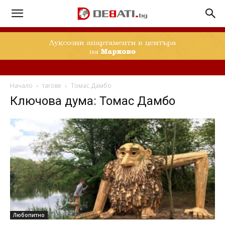
Начало
тагове
Томас Дамбо
Ключова дума: Томас Дамбо
Любопитно