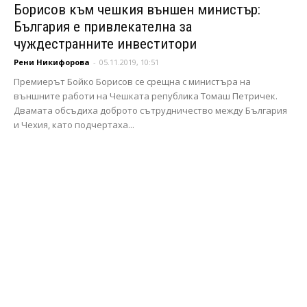
Борисов към чешкия външен министър:
България е привлекателна за
чуждестранните инвеститори
Рени Никифорова
-
05.11.2019, 10:51
Премиерът Бойко Борисов се срещна с министъра на
външните работи на Чешката република Томаш Петричек.
Двамата обсъдиха доброто сътрудничество между България
и Чехия, като подчертаха...