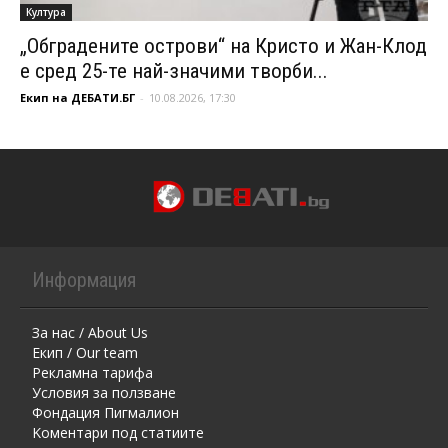
Култура
„Обградените острови“ на Кристо и Жан-Клод
е сред 25-те най-значими творби...
Екип на ДЕБАТИ.БГ
-
10.08.2026, 17:30
Информация
За нас / About Us
Екип / Our team
Рекламна тарифа
Условия за ползване
Фондация Пигмалион
Kоментaри под статиите