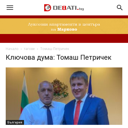
Начало
тагове
Томаш Петричек
Ключова дума: Томаш Петричек
България