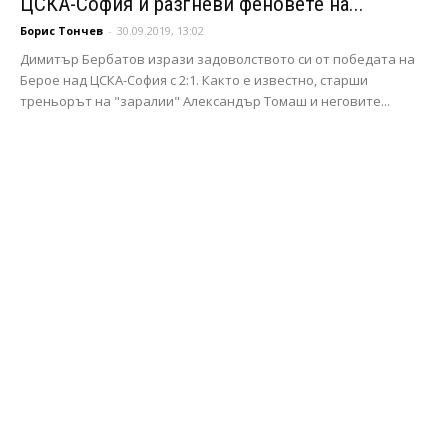
ЦСКА-София и разгневи феновете на...
Борис Тончев
-
30.09.2019, 13:02
Димитър Бербатов изрази задоволството си от победата на
Берое над ЦСКА-София с 2:1. Както е известно, старши
треньорът на "заралии" Александър Томаш и неговите...