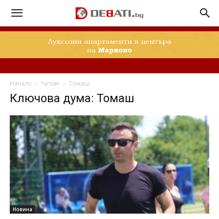
Начало
тагове
Томаш
Ключова дума: Томаш
Новина