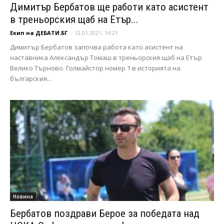
Димитър Бербатов ще работи като асистент
в треньорския щаб на Етър...
Екип на ДЕБАТИ.БГ
-
12.01.2021, 14:21
Димитър Бербатов започва работа като асистент на
наставника Александър Томаш в треньорския щаб на Етър
Велико Търново. Голмайстор номер 1 в историята на
българския...
Новина
Бербатов поздрави Берое за победата над