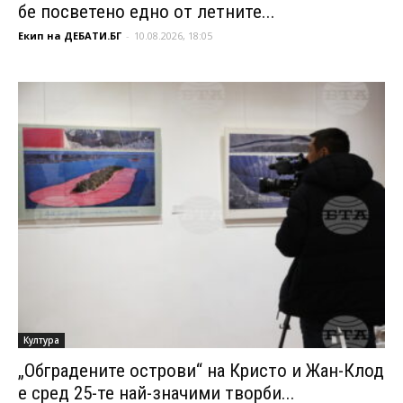
бе посветено едно от летните...
Екип на ДЕБАТИ.БГ
-
10.08.2026, 18:05
Култура
„Обградените острови“ на Кристо и Жан-Клод
е сред 25-те най-значими творби...