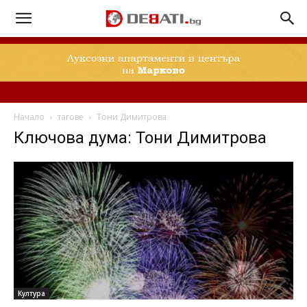
Начало
тагове
Тони Димитрова
Ключова дума: Тони Димитрова
Култура