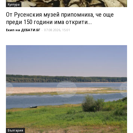
Култура
От Русенския музей припомниха, че още
преди 150 години има открити...
Екип на ДЕБАТИ.БГ
-
07.08.2026, 15:01
България