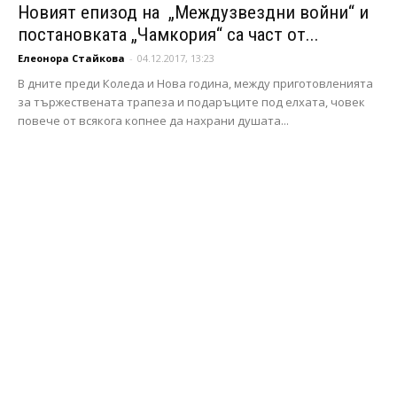
Новият епизод на „Междузвездни войни“ и
постановката „Чамкория“ са част от...
Елеонора Стайкова
-
04.12.2017, 13:23
В дните преди Коледа и Нова година, между приготовленията
за тържествената трапеза и подаръците под елхата, човек
повече от всякога копнее да нахрани душата...