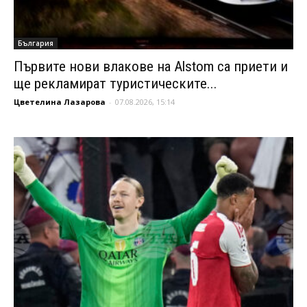
България
Първите нови влакове на Alstom са приети и
ще рекламират туристическите...
Цветелина Лазарова
-
07.08.2026, 15:14