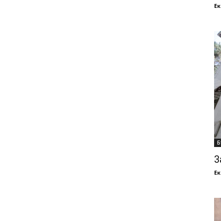
Ек
Б
З
Ек