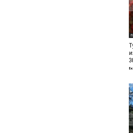
П
Т
и
3
Ек