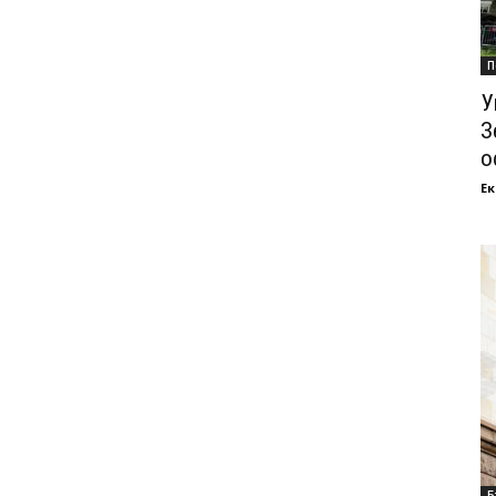
П
У
З
о
Ек
Б