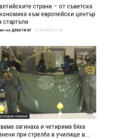
алтийските страни – от съветска
кономика към европейски център
а стартъпи
ип на ДЕБАТИ.БГ
-
07.08.2026, 07:45
оследни новини
вама загинаха и четирима бяха
анени при стрелба в училище в...