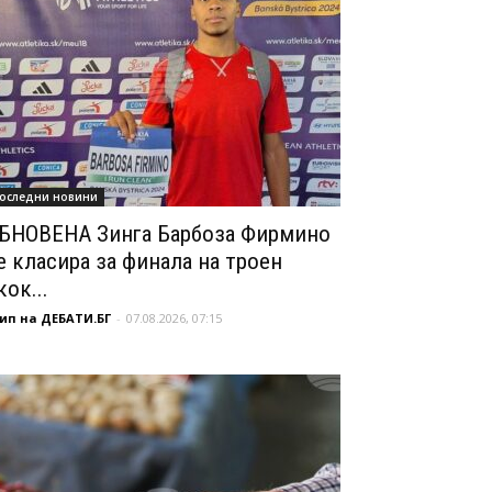
оследни новини
БНОВЕНА Зинга Барбоза Фирмино
е класира за финала на троен
кок...
ип на ДЕБАТИ.БГ
-
07.08.2026, 07:15