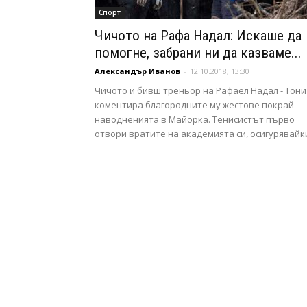
Спорт
Чичото на Рафа Надал: Искаше да
помогне, забрани ни да казваме...
Александър Иванов
-
12.10.2018, 13:30
Чичото и бивш треньор на Рафаел Надал - Тони
коментира благородните му жестове покрай
наводненията в Майорка. Тенисистът първо
отвори вратите на академията си, осигурявайки