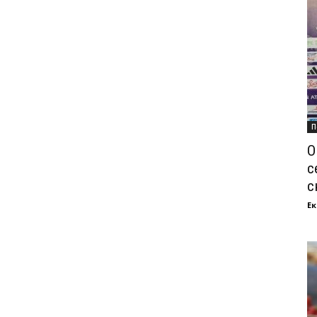
П
О
с
с
Ек