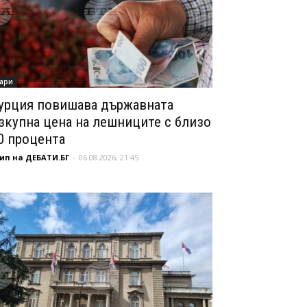
ари
урция повишава държавната
зкупна цена на лешниците с близо
0 процента
ип на ДЕБАТИ.БГ
-
06.08.2026, 21:45