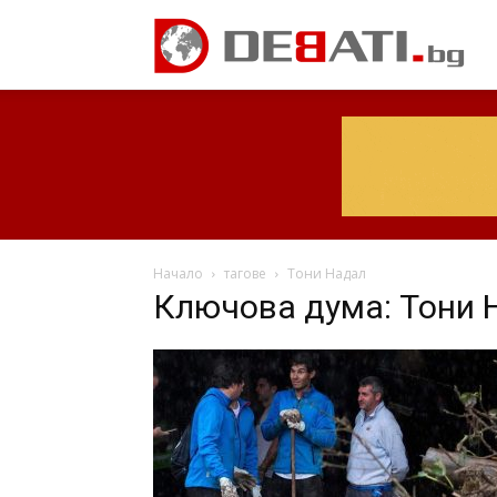
Начало
тагове
Тони Надал
Ключова дума: Тони 