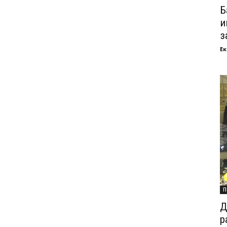
Б
и
з
Ек
П
Д
р