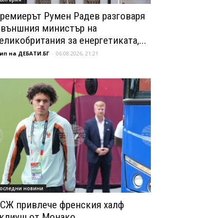
ремиерът Румен Радев разговаря
 външния министър на
еликобритания за енергетиката,...
ип на ДЕБАТИ.БГ
-
06.08.2026, 21:21
оследни новини
СЖ привлече френския халф
клиуш от Монако