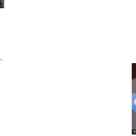
...
П