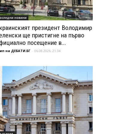
оследни новини
краинският президент Володимир
еленски ще пристигне на първо
фициално посещение в...
ип на ДЕБАТИ.БГ
-
06.08.2026, 21:34
ългария