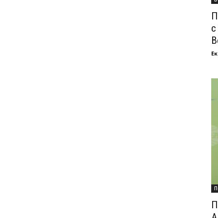
П
с
В
Ек
П
П
А