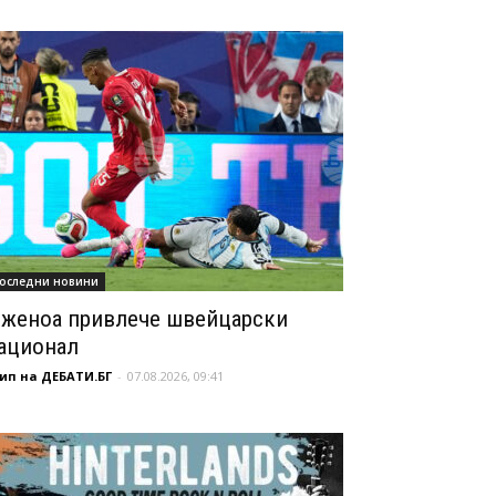
оследни новини
женоа привлече швейцарски
ационал
ип на ДЕБАТИ.БГ
-
07.08.2026, 09:41