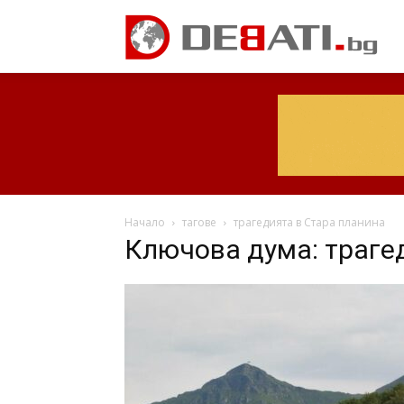
Начало
тагове
трагедията в Стара планина
Ключова дума: траге