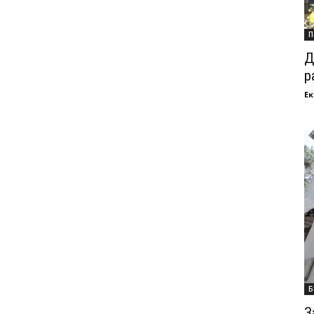
П
Д
р
Ек
Б
З