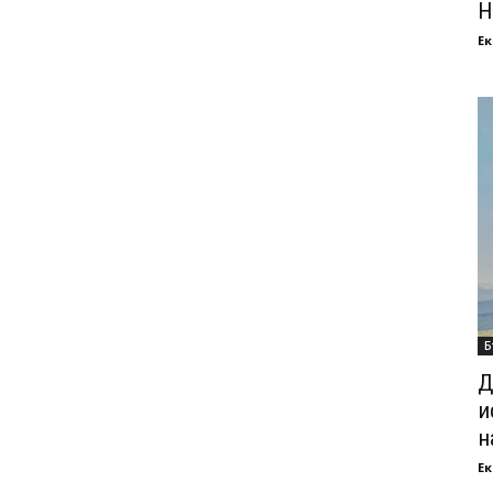
Н
Ек
Б
Д
и
н
Ек