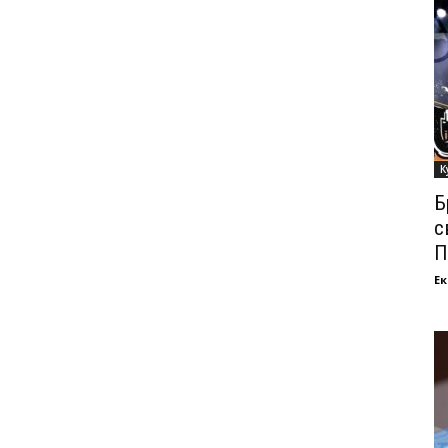
К
Б
с
П
Ек