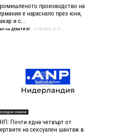
ромишленото производство на
ермания е нараснало през юни,
акар и с...
ип на ДЕБАТИ.БГ
-
07.08.2026, 10:15
оследни новини
НП: Почти една четвърт от
ертвите на сексуален шантаж в