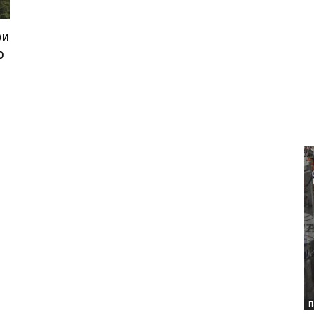
ри
о
П