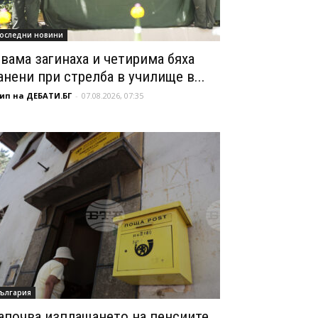
оследни новини
вама загинаха и четирима бяха
анени при стрелба в училище в...
ип на ДЕБАТИ.БГ
-
07.08.2026, 07:35
ългария
апочва изплащането на пенсиите