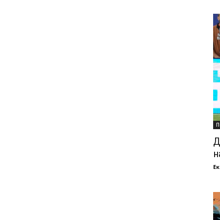
П
Д
н
Ек