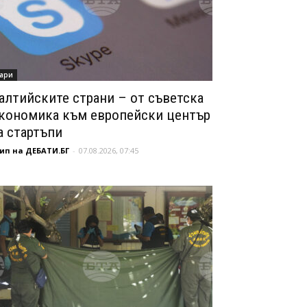
ари
алтийските страни – от съветска
кономика към европейски център
а стартъпи
ип на ДЕБАТИ.БГ
-
07.08.2026, 07:45