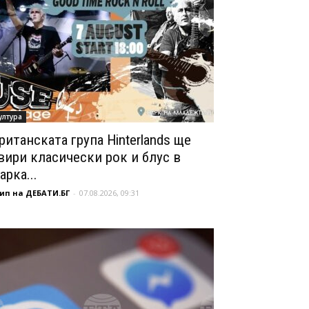
ултура
ританската група Hinterlands ще
вири класически рок и блус в
арка...
ип на ДЕБАТИ.БГ
-
07.08.2026, 09:31