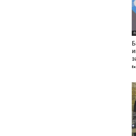
П
Б
и
з
Ек