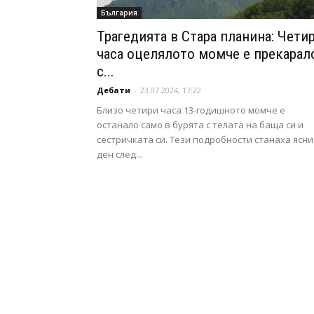
България
Трагедията в Стара планина: Чети
часа оцелялото момче е прекарал
с...
Дебати
-
23.07.2024, 17:22
Близо четири часа 13-годишното момче е
останало само в бурята с телата на баща си и
сестричката си. Тези подробности станаха ясни
ден след...