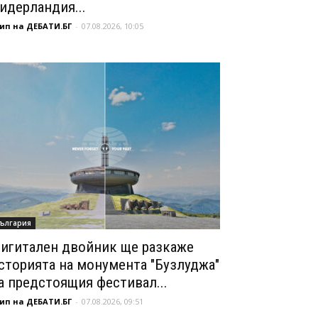
идерландия...
ип на ДЕБАТИ.БГ
-
07.08.2026, 10:05
ългария
игитален двойник ще разкаже
сторията на монумента "Бузлуджа"
а предстоящия фестивал...
ип на ДЕБАТИ.БГ
-
07.08.2026, 09:51