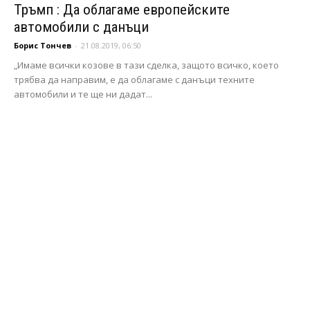
Тръмп : Да облагаме европейските
автомобили с данъци
Борис Тончев
-
21.08.2019, 06:50
„Имаме всички козове в тази сделка, защото всичко, което
трябва да направим, е да облагаме с данъци техните
автомобили и те ще ни дадат...