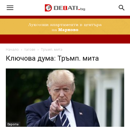
Начало
тагове
Тръмп. мита
Ключова дума: Тръмп. мита
Европа