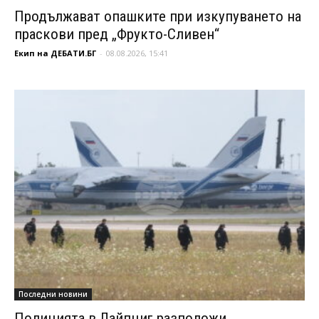
Продължават опашките при изкупуването на
праскови пред „Фрукто-Сливен“
Екип на ДЕБАТИ.БГ
-
08.08.2026, 15:41
Последни новини
Полицията в Лайпциг разположи