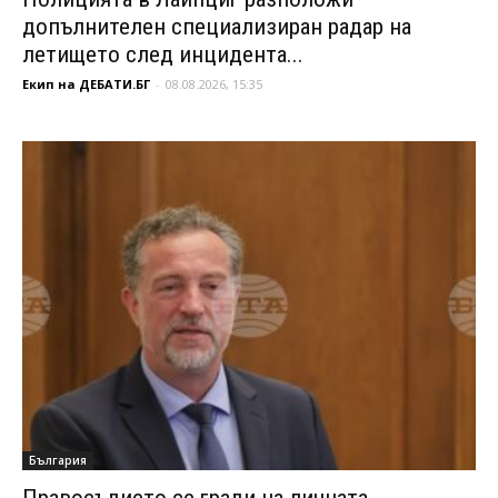
допълнителен специализиран радар на
летището след инцидента...
Екип на ДЕБАТИ.БГ
-
08.08.2026, 15:35
България
Правосъдието се гради на личната