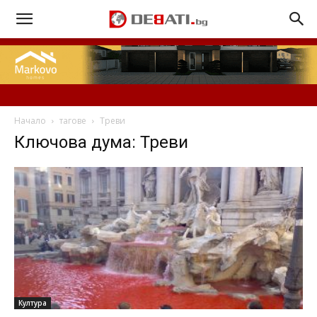
Начало
тагове
Треви
Ключова дума: Треви
Култура