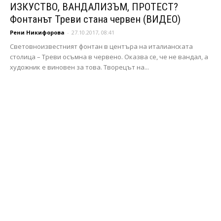
ИЗКУСТВО, ВАНДАЛИЗЪМ, ПРОТЕСТ?
Фонтанът Треви стана червен (ВИДЕО)
Рени Никифорова
-
27.10.2017, 08:41
Световноизвестният фонтан в центъра на италианската
столица – Треви осъмна в червено. Оказва се, че не вандал, а
художник е виновен за това. Творецът на...