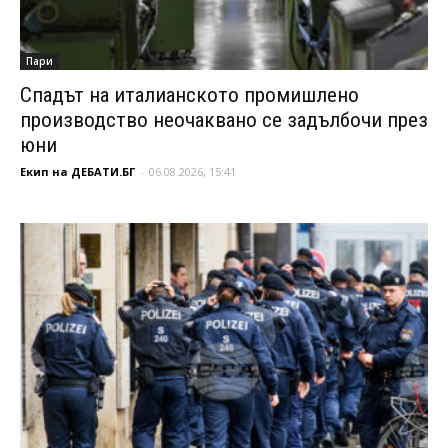
Пари
Спадът на италианското промишлено
производство неочаквано се задълбочи през
юни
Екип на ДЕБАТИ.БГ
-
06.08.2026, 15:41