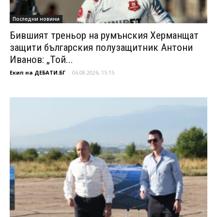
Последни новини
Бившият треньор на румънския Херманщат
защити българския полузащитник Антони
Иванов: „Той...
Екип на ДЕБАТИ.БГ
-
06.08.2026, 15:15