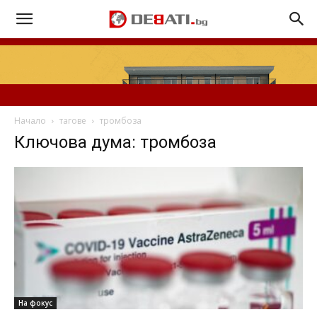
Начало
тагове
тромбоза
Ключова дума: тромбоза
На фокус