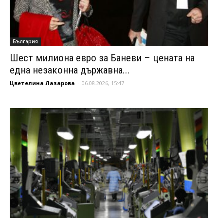
България
Шест милиона евро за Баневи – цената на
една незаконна държавна...
Цветелина Лазарова
-
06.08.2026, 15:47