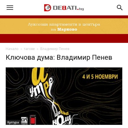
Начало
тагове
Владимир Пенев
Ключова дума: Владимир Пенев
Култура