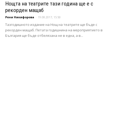
Нощта на театрите тази година ще е с
рекорден мащаб
Рени Никифорова
-
19.08.2017, 15:50
Тазгодишното издание на Нощ на театрите ще бъде с
рекорден мащаб. Петата годишнина на мероприятието в
България ще бъде отбелязана не в една, а в...