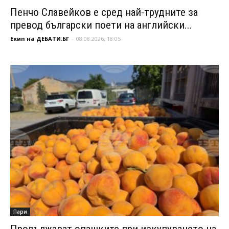
Пенчо Славейков е сред най-трудните за
превод български поети на английски...
Екип на ДЕБАТИ.БГ
-
08.08.2026, 18:05
Пари
Продължават опашките при изкупуването на