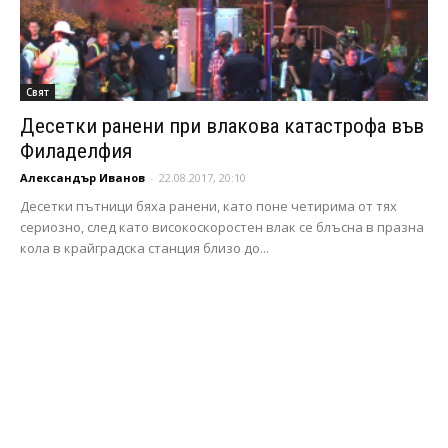
Свят
Десетки ранени при влакова катастрофа във
Филаделфия
Александър Иванов
-
22.08.2017, 20:10
Десетки пътници бяха ранени, като поне четирима от тях
сериозно, след като високоскоростен влак се блъсна в празна
кола в крайградска станция близо до...