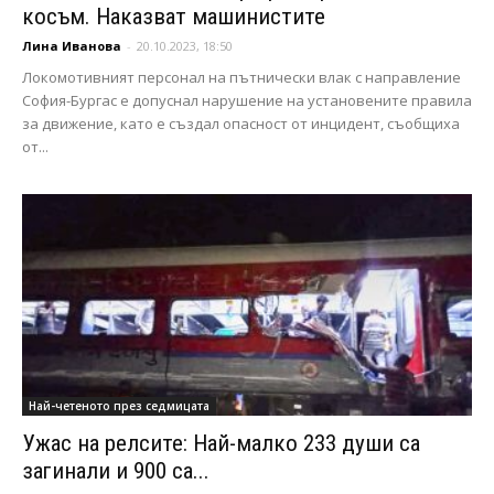
косъм. Наказват машинистите
Лина Иванова
-
20.10.2023, 18:50
Локомотивният персонал на пътнически влак с направление
София-Бургас е допуснал нарушение на установените правила
за движение, като е създал опасност от инцидент, съобщиха
от...
Най-четеното през седмицата
Ужас на релсите: Най-малко 233 души са
загинали и 900 са...