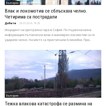
България
Влак и локомотив се сблъскаха челно.
Четирима са пострадали
Дебати
-
28.05.2024, 18:28
Инцидент на Централна гара в София. По първоначална
информация пътнически влак и маневрен локомотив са се
ударили челно. На място са пристигнали 6 линейки. При...
България
Тежка влакова катастрофа се размина на