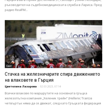
ръководител на съдебномедицинската служба в Лариса. Пред
радио RealFM...
Свят
Стачка на железничарите спира движението
на влаковете в Гърция
Цветелина Лазарова
-
02.03.2023, 07:14
Всички влакове по маршрутите на основната гръцка
железопътна компания „Хеленик трейн“ (Hellenic Train) в
четвъртък няма да се движат, след като Гръцката федерация