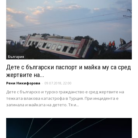
България
Дете с български паспорт и майка му са сред
жертвите на...
Рени Никифорова
-
09.07.2018, 22:00
Дете с българско и турско гражданство е сред жертвите на
тежката влакова катастрофа в Турция. При инцидента е
загинала и майката на детето. Тя и...