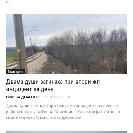
на...
България
Двама души загинаха при втори жп
инцидент за деня
Екип на ДЕБАТИ.БГ
-
21.01.2022, 10:58
Двама души загинаха при тежък жп инцидент на прелез в
района на жп гара Горна Оряховица. Катастрофата става в
08.45 часа тази сутрин, в междугарието...