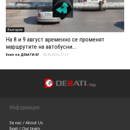
България
На 8 и 9 август временно се променят
маршрутите на автобусни...
Екип на ДЕБАТИ.БГ
-
08.08.2026, 07:21
Информация
За нас / About Us
Екип / Our team