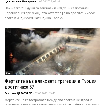
Цветелина Лазарова
-
03.06.2023, 08:44
Най-малко 233 души са загинали и 900 души са получили
наранявания при снощната катастрофа на два пътнически
влака в индийския щат Одиша. Това е...
Свят
Жертвите във влаковата трагедия в Гърция
достигнаха 57
Екип на ДЕБАТИ.БГ
-
02.03.2023, 19:40
Жертвите на катастрофата между два влака в Централна
Гърция във вторник достигнаха 57, съобщи Рубини Леондари,