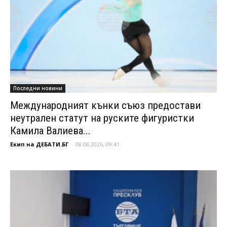
Последни новини
Международният кънки съюз предостави
неутрален статут на руските фигуристки
Камила Валиева...
Екип на ДЕБАТИ.БГ
-
08.08.2026, 09:41