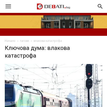
Начало
тагове
влакова катастрофа
Ключова дума: влакова
катастрофа