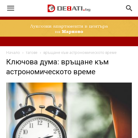
Начало
тагове
връщане към астрономическото време
Ключова дума: връщане към
астрономическото време