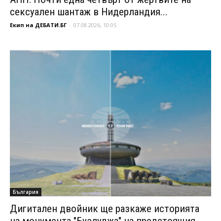
сексуален шантаж в Нидерландия...
Екип на ДЕБАТИ.БГ
-
07.08.2026, 10:05
България
Дигитален двойник ще разкаже историята
на монумента "Бузлуджа" на предстоящия