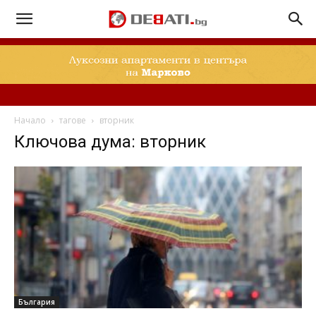
Начало
тагове
вторник
Ключова дума: вторник
България