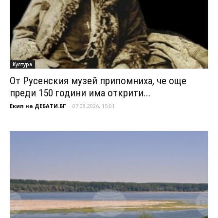
Култура
От Русенския музей припомниха, че още
преди 150 години има открити...
Екип на ДЕБАТИ.БГ
-
07.08.2026, 15:01