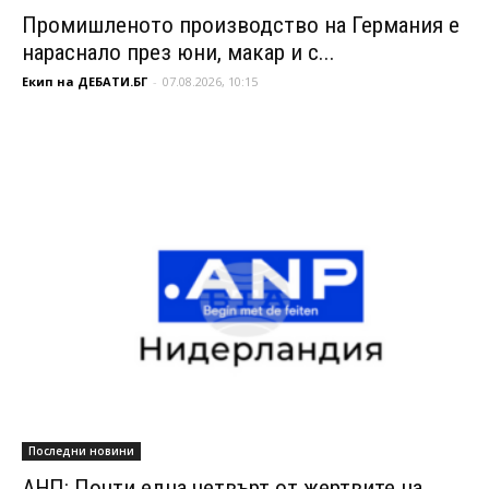
Промишленото производство на Германия е
нараснало през юни, макар и с...
Екип на ДЕБАТИ.БГ
-
07.08.2026, 10:15
Последни новини
АНП: Почти една четвърт от жертвите на