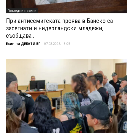
Последни новини
При антисемитската проява в Банско са
засегнати и нидерландски младежи,
съобщава...
Екип на ДЕБАТИ.БГ
-
07.08.2026, 13:05