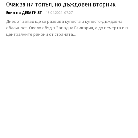
Oчаква ни топъл, но дъждовен вторник
Екип на ДЕБАТИ.БГ
-
13.04.2021, 07:27
Днес от запад ще се развива купеста и купесто-дъждовна
облачност. Около обяд в Западна България, а до вечерта и в
централните райони от страната...