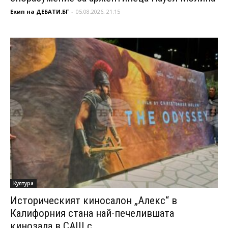
Екип на ДЕБАТИ.БГ
-
05.08.2026, 21:15
Култура
Историческият киносалон „Алекс“ в
Калифорния стана най-печелившата
кинозала в САЩ с...