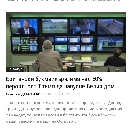
На фокус
Британски букмейкъри: има над 50%
вероятност Тръмп да напусне Белия дом
Екип на ДЕБАТИ.БГ
-
18.05.2017, 15:57
Нарастват шансовете американскията президентът Доналд
Тръмп да напусне Белия дом преди края на четиригодишния
си мандат, показват залози в британските букмейкърски
къщи. Заложните къщи на Острова...