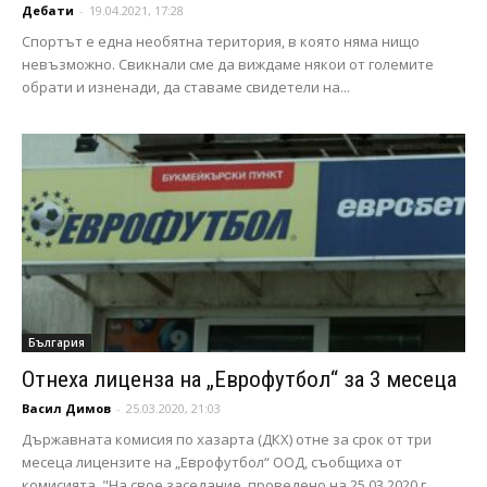
Дебати
-
19.04.2021, 17:28
Спортът е една необятна територия, в която няма нищо
невъзможно. Свикнали сме да виждаме някои от големите
обрати и изненади, да ставаме свидетели на...
България
Отнеха лиценза на „Еврофутбол“ за 3 месеца
Васил Димов
-
25.03.2020, 21:03
Държавната комисия по хазарта (ДКХ) отне за срок от три
месеца лицензите на „Еврофутбол“ ООД, съобщиха от
комисията. "На свое заседание, проведено на 25.03.2020 г.,...