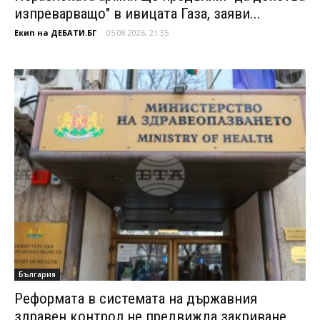
изпреварващо" в ивицата Газа, заяви...
Екип на ДЕБАТИ.БГ
-
05.08.2026, 21:35
България
Реформата в системата на държавния
здравен контрол не предвижда закриване