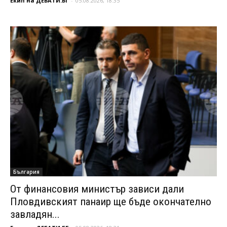
Екип на ДЕБАТИ.БГ
-
05.08.2026, 18:35
България
От финансовия министър зависи дали
Пловдивският панаир ще бъде окончателно
завладян...