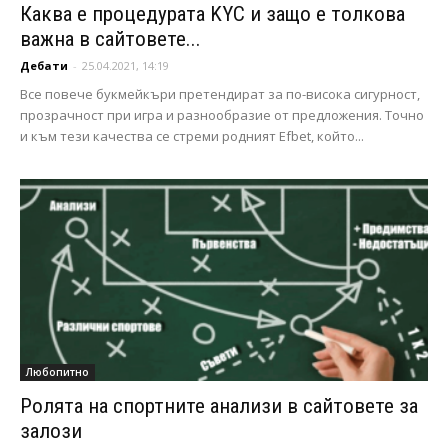
Каква е процедурата KYC и защо е толкова
важна в сайтовете...
Дебати
-
25.04.2021, 14:19
Все повече букмейкъри претендират за по-висока сигурност,
прозрачност при игра и разнообразие от предложения. Точно
и към тези качества се стреми родният Efbet, който...
Любопитно
Ролята на спортните анализи в сайтовете за
залози