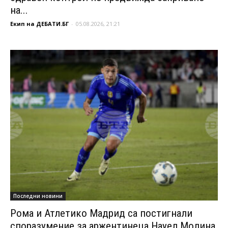
на...
Екип на ДЕБАТИ.БГ
-
05.08.2026, 21:21
Последни новини
Рома и Атлетико Мадрид са постигнали
споразумение за аржентинеца Науел Молина