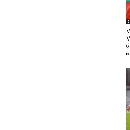
Б
М
М
б
Ек