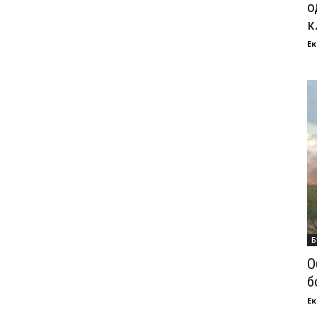
о
к
Ек
Б
О
б
Ек