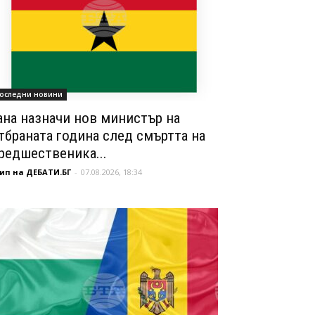
оследни новини
ана назначи нов министър на
тбраната година след смъртта на
редшественика...
ип на ДЕБАТИ.БГ
-
07.08.2026, 18:34