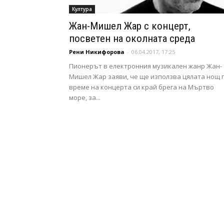
Култура
Жан-Мишел Жар с концерт,
посветен на околната среда
Рени Никифорова
-
06.04.2017, 17:25
Пионерът в електронния музикален жанр Жан-
Мишел Жар заяви, че ще използва цялата нощ 
време на концерта си край брега на Мъртво
море, за...