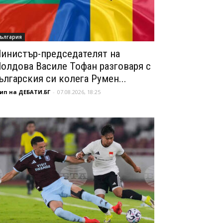
ългария
инистър-председателят на
олдова Василе Тофан разговаря с
ългарския си колега Румен...
ип на ДЕБАТИ.БГ
-
07.08.2026, 18:25