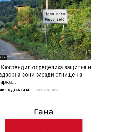
ари
 Кюстендил определиха защитна и
адзорна зони заради огнище на
арка...
ип на ДЕБАТИ.БГ
-
07.08.2026, 18:40