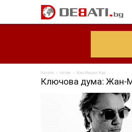
Начало
тагове
Жан-Мишел Жар
Ключова дума: Жан-