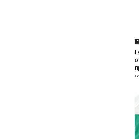
П
Г
о
п
Ек