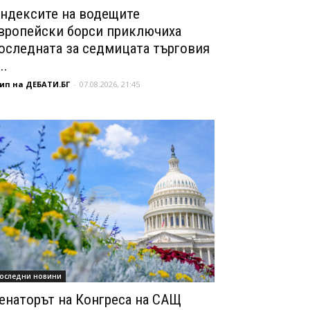
ндексите на водещите
вропейски борси приключиха
оследната за седмицата търговия
..
ип на ДЕБАТИ.БГ
-
07.08.2026, 21:45
оследни новини
енаторът на Конгреса на САЩ