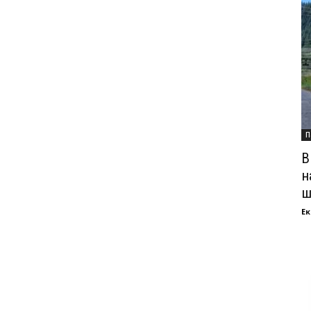
П
В
н
ш
Ек