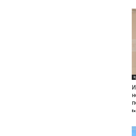
К
И
н
п
Ек