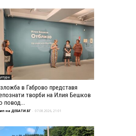
ултура
зложба в Габрово представя
епознати творби на Илия Бешков
о повод...
ип на ДЕБАТИ.БГ
-
07.08.2026, 21:01