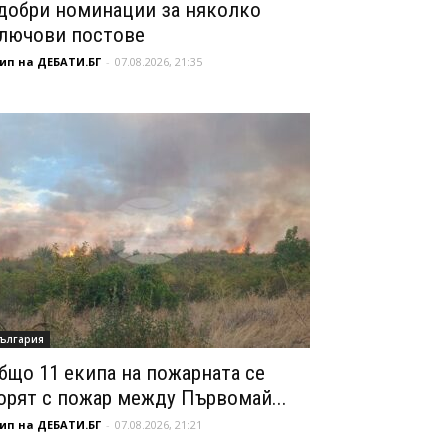
добри номинации за няколко
лючови постове
ип на ДЕБАТИ.БГ
-
07.08.2026, 21:35
ългария
бщо 11 екипа на пожарната се
орят с пожар между Първомай...
ип на ДЕБАТИ.БГ
-
07.08.2026, 21:21