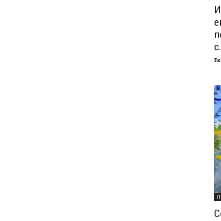
И
е
п
с.
Ек
П
С