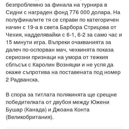
безпроблемно за финала на турнира в
Сидни с награден фонд 776 000 долара. На
полуфиналите тя се справи по категоричен
начин с 19-а в света Барбора Стрицова от
Чехия, надделявайки с 6-1, 6-2 за само час и
15 минути игра. Въпреки очакванията за
далеч по-оспорван мач, чехкинята показа
сериозни признаци на умора от тежкия
сблъсък с Каролин Возняцки и не успя да
окаже съпротива на поставената под номер
2 Радванска.
В спора за титлата полякинята ще срещне
победителката от двубоя между Южени
Бушар (Канада) и Джоана Конта
(Великобритания).