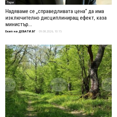
Пари
Надяваме се „справедливата цена“ да има
изключително дисциплиниращ ефект, каза
министър...
Екип на ДЕБАТИ.БГ
-
09.08.2026, 10:15