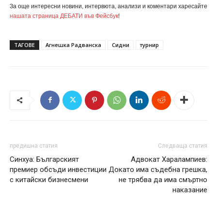
За още интересни новини, интервюта, анализи и коментари харесайте
нашата страница ДЕБАТИ във Фейсбук
!
ТАГОВЕ
Агнешка Радванска
Сидни
турнир
предишна статия
Следваща статия
Синхуа: Българският
Адвокат Харалампиев:
премиер обсъди инвестиции
Докато има съдебна грешка,
с китайски бизнесмени
не трябва да има смъртно
наказание