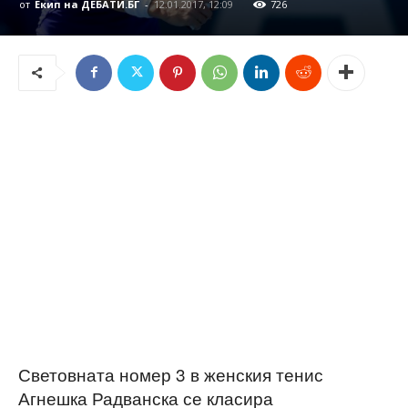
от
Екип на ДЕБАТИ.БГ
-
12.01.2017, 12:09
726
Световната номер 3 в женския тенис
Агнешка Радванска се класира