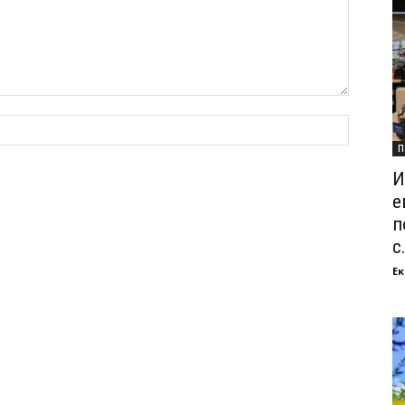
П
И
е
п
с.
Ек