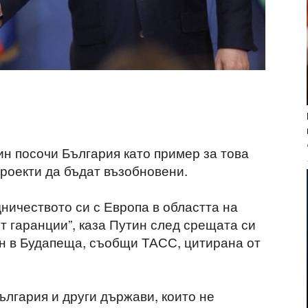
н посочи България като пример за това
проекти да бъдат възобновени.
дничеството си с Европа в областта на
от гаранции”, каза Путин след срещата си
н в Будапеща, съобщи ТАСС, цитирана от
ългария и други държави, които не