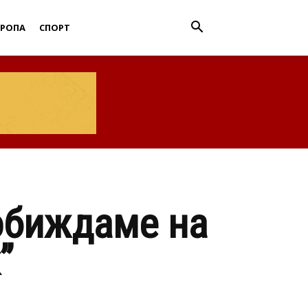
ВРОПА
СПОРТ
обиждаме на
”