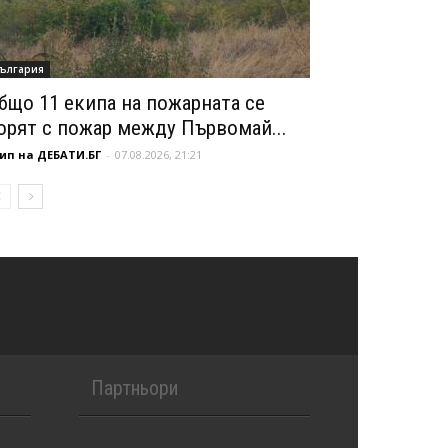
ългария
бщо 11 екипа на пожарната се
орят с пожар между Първомай...
ип на ДЕБАТИ.БГ
-
07.08.2026, 21:21
Партньори