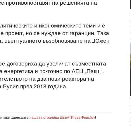
се противопоставят на решенията на
олитическите и икономическите теми и е
 е проект, но се нуждае от гаранции. Така
ра евентуалното възобновяване на „Южен
се договориха да увеличат съвместната
а енергетика и по-точно по АЕЦ „Пакш“.
ителството на два нови реактора на
 Русия през 2018 година.
ентари харесайте
нашата страница ДЕБАТИ във Фейсбук
!