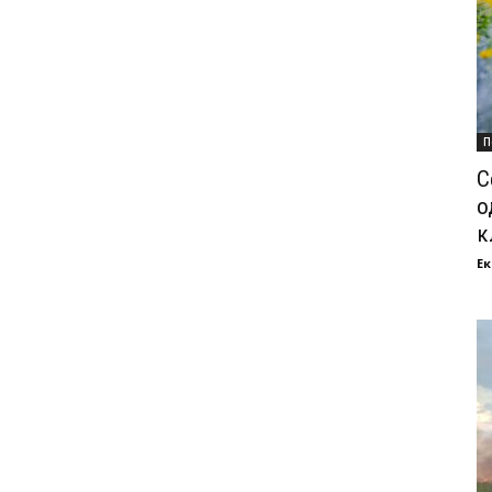
П
С
о
к
Ек