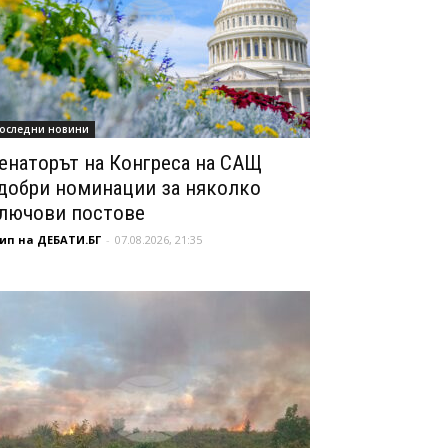
оследни новини
енаторът на Конгреса на САЩ
добри номинации за няколко
лючови постове
ип на ДЕБАТИ.БГ
-
07.08.2026, 21:35