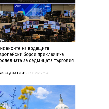
ари
ндексите на водещите
вропейски борси приключиха
оследната за седмицата търговия
..
ип на ДЕБАТИ.БГ
-
07.08.2026, 21:45