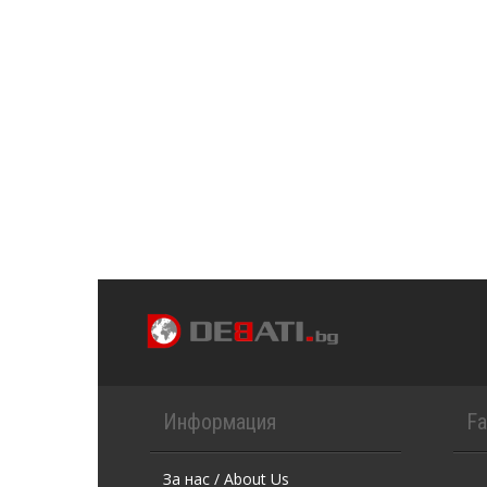
Информация
F
За нас / About Us