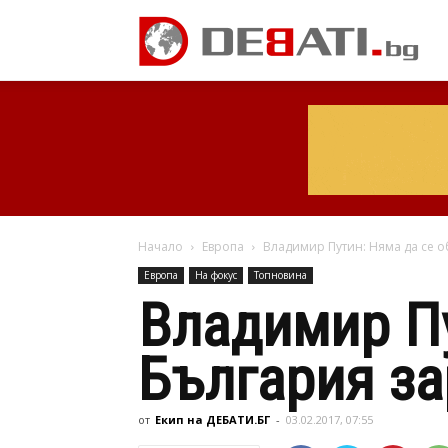
Начало
Европа
Владимир Путин: Няма да се 
Европа
На фокус
Топновина
Владимир Пу
България за
от
Екип на ДЕБАТИ.БГ
-
03.02.2017, 07:55