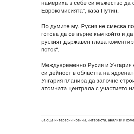
намериха в себе си мъжество да 
Еврокомисията”, каза Путин.
По думите му, Русия не смесва п
готова да се върне към който и да
руският държавен глава коменти
поток“.
Междувременно Русия и Унгария 
си дейност в областта на ядренат
Унгария планира да започне стро
атомната централа с участието на
За още интересни новини, интервюта, анализи и ком