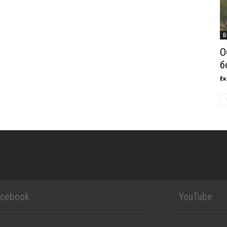
Б
О
б
Ек
acebook
YouTube