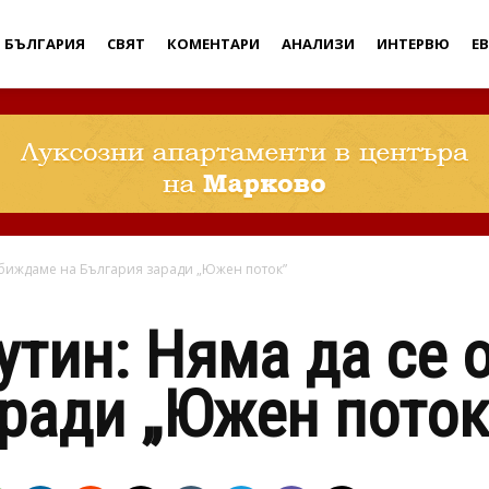
Дебати
БЪЛГАРИЯ
СВЯТ
КОМЕНТАРИ
АНАЛИЗИ
ИНТЕРВЮ
Е
обиждаме на България заради „Южен поток”
тин: Няма да се 
ради „Южен поток