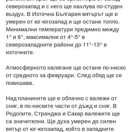
северозапад и с него ще нахлува по-студен
въздух. В Източна България вятърът ще е
умерен от юг-югозапад и ще остане топло.
Минимални температури предимно между
1° и 6°, максимални от 4°-5° в
северозападните райони до 11°-13° в
източните.
Атмосферното налягане ще остане по-ниско
от средното за февруари. След обяд ще се
повишава.
Над планините ще е облачно с валежи от
сняг, в по-ниските части от дъжд и сняг. В
Родопите, Странджа и Сакар валежите ще
са значителни. Ще духа умерен до силен
вятър от юг-югозапад, който в западните