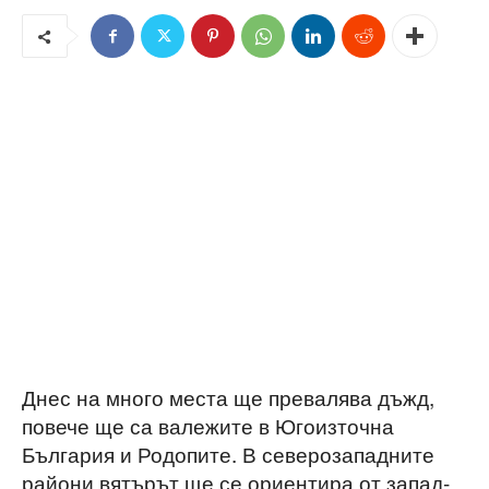
Днес на много места ще превалява дъжд,
повече ще са валежите в Югоизточна
България и Родопите. В северозападните
райони вятърът ще се ориентира от запад-