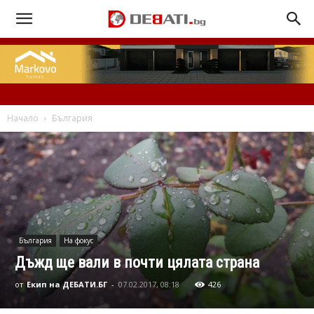
Начало
България
България
На фокус
Дъжд ще вали в почти цялата страна
от
Екип на ДЕБАТИ.БГ
-
07.02.2017, 08:18
426