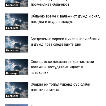
променлива облачност
България
Облачно време с валежи от дъжд и сняг,
нахлува и студен въздух
България
Средиземноморски циклон носи облаци
и дъжд през следващите дни
България
Слънцето се показва за кратко, нови
валежи и застудяване идват в
четвъртък
На фокус
Очаква ни топъл уикенд със слаби
валежи на места
България