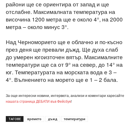
райони ще се ориентира от запад и ще
отслабне. Максималната температура на
височина 1200 метра ще е около 4°, на 2000
метра – около минус 3°.
Над Черноморието ще е облачно и по-късно
през деня ще превали дъжд. Ще духа слаб
до умерен югоизточен вятър. Максималните
температури ще са от 9° на север, до 14° на
юг. Температурата на морската вода е 3 –
4°. Вълнението на морето ще е 1 – 2 бала.
За още интересни новини, интервюта, анализи и коментари харесайте
нашата страница ДЕБАТИ във Фейсбук
!
ТАГОВЕ
времето
дъжд
температури