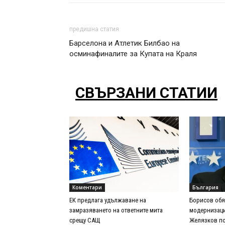
предишна статия
Барселона и Атлетик Билбао на
осминафиналите за Купата на Краля
СВЪРЗАНИ СТАТИИ
Коментари
България
ЕК предлага удължаване на
Борисов обя
замразяването на ответните мита
модернизаци
срещу САЩ
Желязков по