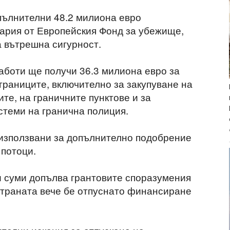
пълнителни 48.2 милиона евро
ария от Европейския Фонд за убежище,
а вътрешна сигурност.
боти ще получи 36.3 милиона евро за
границите, включително за закупуване на
те, на граничните пунктове и за
теми на гранична полиция.
 използвани за допълнително подобрение
 потоци.
и суми допълва грантовите споразумения
 страната вече бе отпуснато финансиране