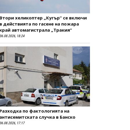
Втори хеликоптер „Кугър“ се включи
в действията по гасене на пожара
край автомагистрала „Тракия“
06.08.2026, 18:24
Разходка по фактологията на
антисемитската случка в Банско
06.08.2026, 17:17