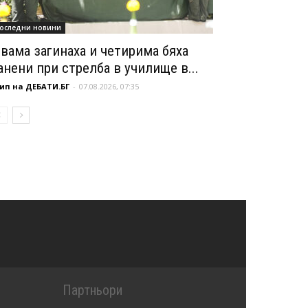
оследни новини
вама загинаха и четирима бяха
анени при стрелба в училище в...
ип на ДЕБАТИ.БГ
-
07.08.2026, 07:35
Партньори