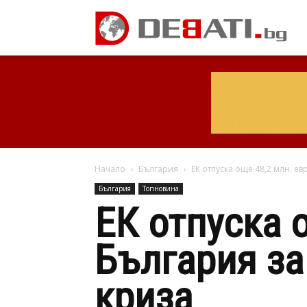
Начало
България
ЕК отпуска още 48,2 млн. ев
България
Топновина
ЕК отпуска 
България за
криза