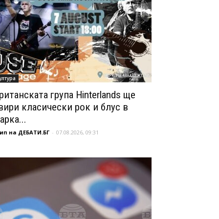
ултура
ританската група Hinterlands ще
вири класически рок и блус в
арка...
ип на ДЕБАТИ.БГ
-
07.08.2026, 09:31