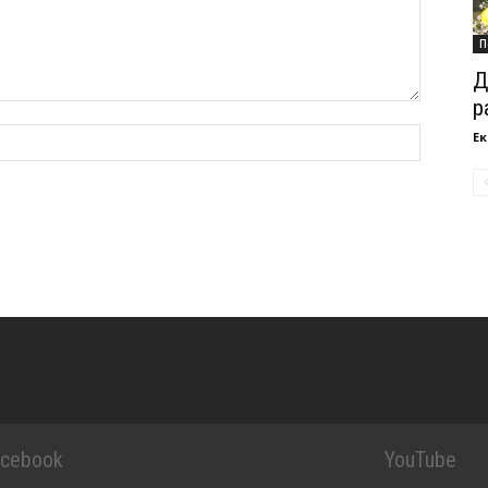
П
Д
р
Ек
acebook
YouTube