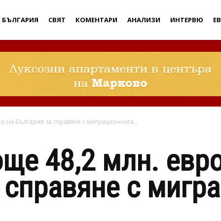
Дебати
БЪЛГАРИЯ
СВЯТ
КОМЕНТАРИ
АНАЛИЗИ
ИНТЕРВЮ
Е
ро на България за справяне с миграционната...
още 48,2 млн. евро
 справяне с мигр