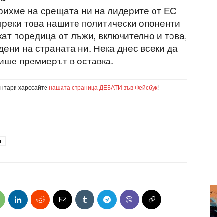
орихме на срещата ни на лидерите от ЕС
преки това нашите политически опоненти
кат поредица от лъжи, включително и това,
дени на страната ни. Нека днес всеки да
пише премиерът в оставка.
ентари харесайте
нашата страница ДЕБАТИ във Фейсбук
!
и