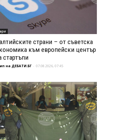
ари
алтийските страни – от съветска
кономика към европейски център
а стартъпи
ип на ДЕБАТИ.БГ
-
07.08.2026, 07:45