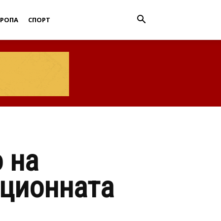
ВРОПА
СПОРТ
 на
ационната