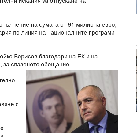
телни искания за отпускане на
опълнение на сумата от 91 милиона евро,
гария по линия на националните програми
йко Борисов благодари на ЕК и на
, за спазеното обещание.
телно
авяне с
те
та