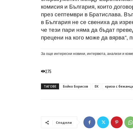
комисия и България, които догов
през септември в Братислава. Въ
в България не се свениха да изре
че тези пари няма да бъдат преве
прецени на кого може да вярва“, 
За още интересни новини, интервюта, анализи и ком
275
ТАГОВЕ
Бойко Борисов
ЕК
криза с бежанц
Сподели