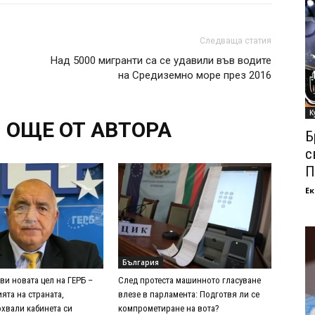
Следваща статия
Над 5000 мигранти са се удавили във водите
на Средиземно море през 2016
К
ОЩЕ ОТ АВТОРА
Б
с
П
Ек
България
ви новата цел на ГЕРБ –
След протеста машинното гласуване
ята на страната,
влезе в парламента: Подготвя ли се
хвали кабинета си
компрометиране на вота?