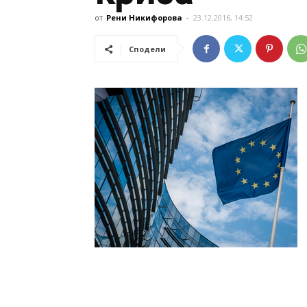
от
Рени Никифорова
-
23.12.2016, 14:52
Сподели