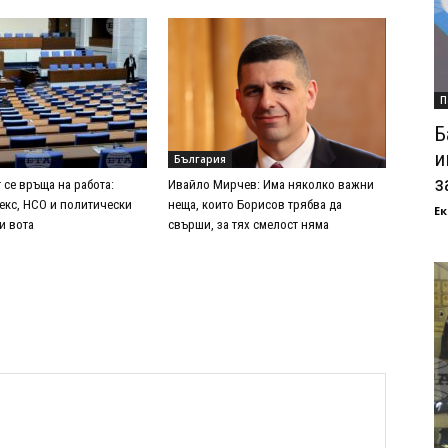
П
Б
и
България
з
 се връща на работа:
Ивайло Мирчев: Има няколко важни
екс, НСО и политически
неща, които Борисов трябва да
Ек
и вота
свърши, за тях смелост няма