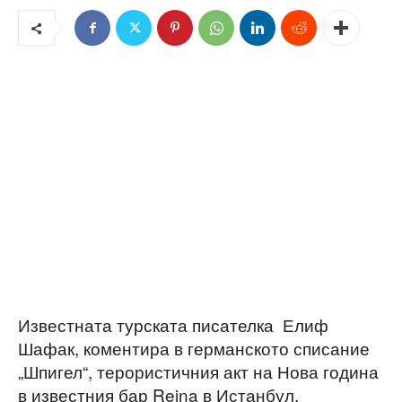
Известната турската писателка Елиф
Шафак, коментира в германското списание
„Шпигел“, терористичния акт на Нова година
в известния бар Reina в Истанбул,