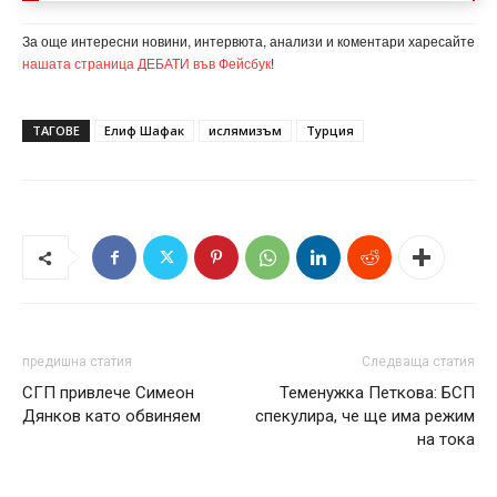
За още интересни новини, интервюта, анализи и коментари харесайте
нашата страница ДЕБАТИ във Фейсбук
!
ТАГОВЕ
Елиф Шафак
ислямизъм
Турция
предишна статия
Следваща статия
СГП привлече Симеон
Теменужка Петкова: БСП
Дянков като обвиняем
спекулира, че ще има режим
на тока