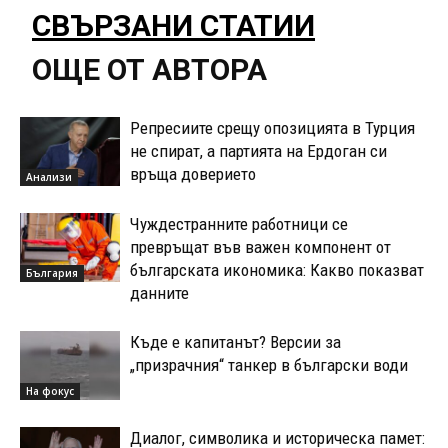
СВЪРЗАНИ СТАТИИ
ОЩЕ ОТ АВТОРА
Репресиите срещу опозицията в Турция
не спират, а партията на Ердоган си
връща доверието
Анализи
Чуждестранните работници се
превръщат във важен компонент от
българската икономика: Какво показват
България
данните
Къде е капитанът? Версии за
„призрачния“ танкер в български води
На фокус
Диалог, символика и историческа памет: