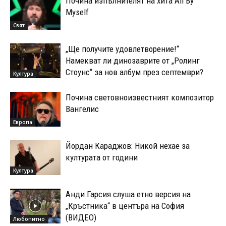
Почина изпълнителят на хита All By
Myself
Свят
„Ще получите удовлетворение!“
Намекват ли динозаврите от „Ролинг
Стоунс“ за нов албум през септември?
Култура
Почина световноизвестният композитор
Вангелис
Европа
Йордан Караджов: Никой нехае за
културата от години
Култура
Анди Гарсия слуша етно версия на
„Кръстника“ в центъра на София
(ВИДЕО)
Любопитно