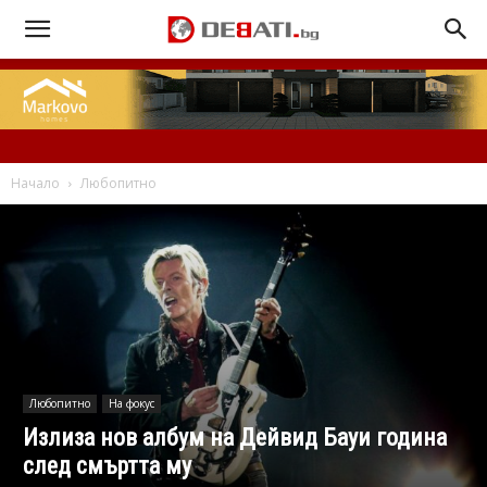
Начало
Любопитно
Любопитно
На фокус
Излиза нов албум на Дейвид Бауи година
след смъртта му