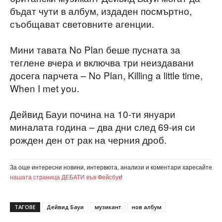
бъдат чути в албум, издаден посмъртно,
съобщават световните агенции.
Мини тавата No Plan беше пусната за
теглене вчера и включва три неиздавани
досега парчета – No Plan, Killing a little time,
When I met you.
Дейвид Бауи почина на 10-ти януари
миналата година – два дни след 69-ия си
рожден ден от рак на черния дроб.
За още интересни новини, интервюта, анализи и коментари харесайте
нашата страница ДЕБАТИ във Фейсбук
!
ТАГОВЕ
Дейвид Бауи
музикант
нов албум