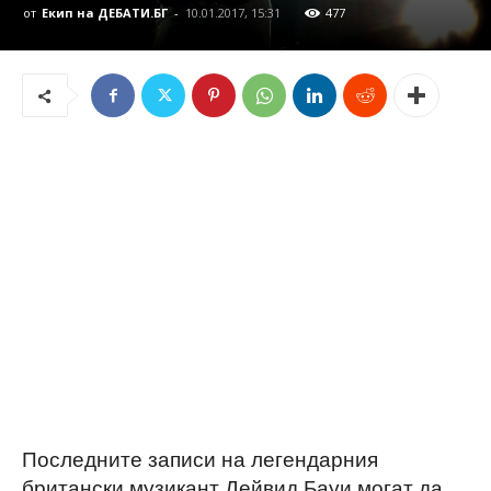
от
Екип на ДЕБАТИ.БГ
-
10.01.2017, 15:31
477
Последните записи на легендарния
британски музикант Дейвид Бауи могат да