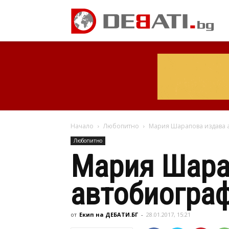
Начало
Любопитно
Мария Шарапова издава 
Любопитно
Мария Шара
автобиограф
от
Екип на ДЕБАТИ.БГ
-
28.01.2017, 15:21