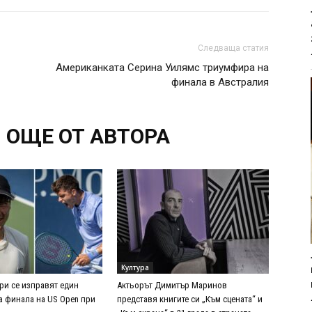
Следваща статия
Американката Серина Уилямс триумфира на
финала в Австралия
ОЩЕ ОТ АВТОРА
Култура
ри се изправят един
Актьорът Димитър Маринов
за финала на US Open при
представя книгите си „Към сцената“ и