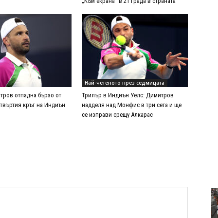
„Към екрана“ в 21 града в страната
Най-четеното през седмицата
тров отпадна бързо от
Трилър в Индиън Уелс: Димитров
етвъртия кръг на Индиън
надделя над Монфис в три сета и ще
се изправи срещу Алкарас