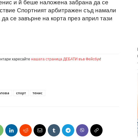
нис и й беше наложена забрана да се
дствие Спортният арбитражен съд намали
да се завърне на корта през април тази
ентари харесайте
нашата страница ДЕБАТИ във Фейсбук
!
апова
спорт
тенис