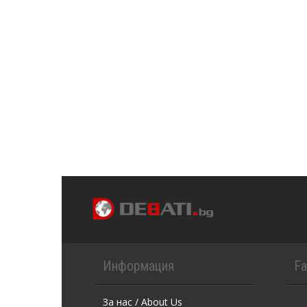
Информация
F
За нас / About Us