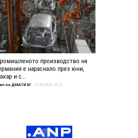
ари
ромишленото производство на
ермания е нараснало през юни,
акар и с...
ип на ДЕБАТИ.БГ
-
07.08.2026, 10:15