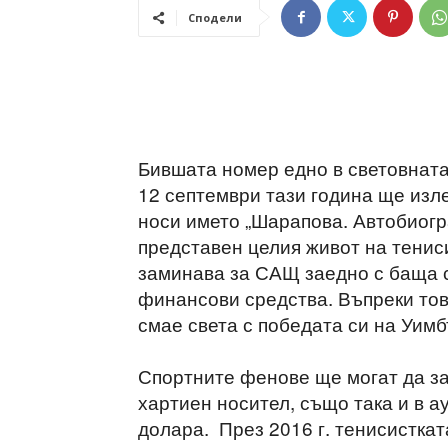
Сподели
Бившата номер едно в световната
12 септември тази година ще изл
носи името „Шарапова. Автобиогра
представен целия живот на тенис
заминава за САЩ заедно с баща с
финансови средства. Въпреки тов
смае света с победата си на Уимб
Спортните фенове ще могат да за
хартиен носител, също така и в 
долара. През 2016 г. тенисистка