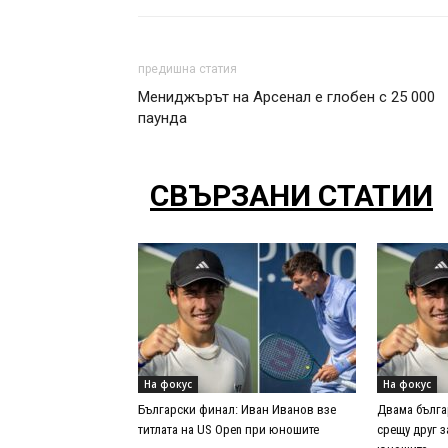
предишна статия
Мениджърът на Арсенал е глобен с 25 000
паунда
СВЪРЗАНИ СТАТИИ
На фокус
На фокус
Български финал: Иван Иванов взе
Двама бълга
титлата на US Open при юношите
срещу друг 