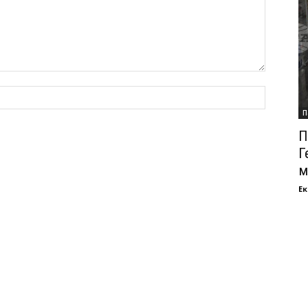
П
П
Г
м
Ек