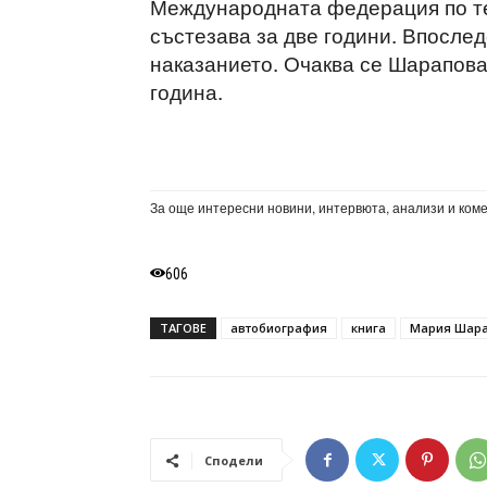
Международната федерация по те
състезава за две години. Впосле
наказанието. Очаква се Шарапова 
година.
За още интересни новини, интервюта, анализи и ком
606
ТАГОВЕ
автобиография
книга
Мария Шар
Сподели