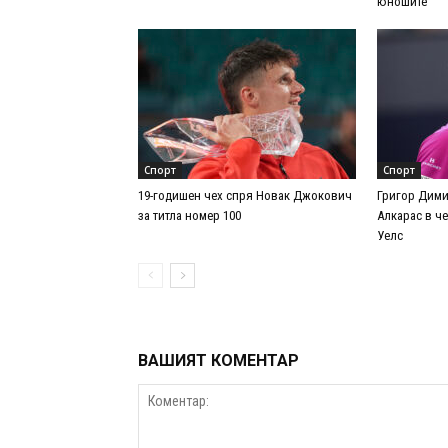
юношите
Спорт
Спорт
19-годишен чех спря Новак Джокович
Григор Дими
за титла номер 100
Алкарас в ч
Уелс
ВАШИЯТ КОМЕНТАР