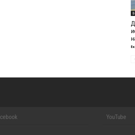
Б
Д
и
н
Ек
acebook
YouTube