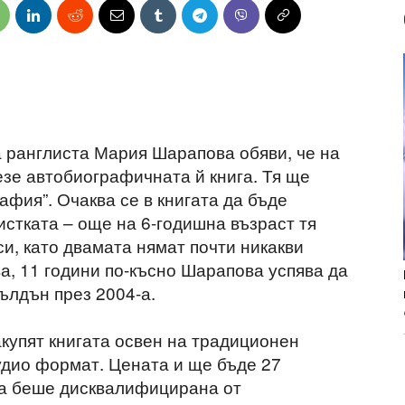
 ранглиста Мария Шарапова обяви, че на
езе автобиографичната й книга. Тя ще
фия”. Очаква се в книгата да бъде
истката – още на 6-годишна възраст тя
и, като двамата нямат почти никакви
а, 11 години по-късно Шарапова успява да
ълдън през 2004-а.
купят книгата освен на традиционен
аудио формат. Цената и ще бъде 27
та беше дисквалифицирана от