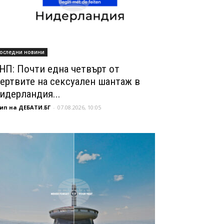
оследни новини
НП: Почти една четвърт от
ертвите на сексуален шантаж в
идерландия...
ип на ДЕБАТИ.БГ
-
07.08.2026, 10:05