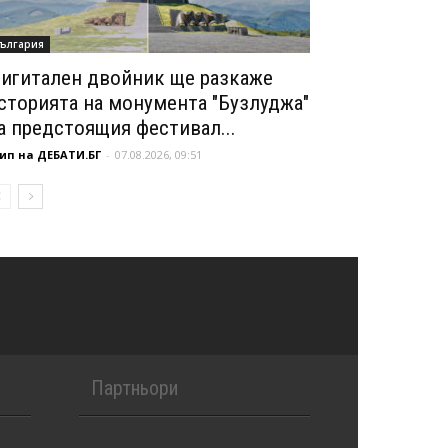
ългария
игитален двойник ще разкаже
сторията на монумента "Бузлуджа"
а предстоящия фестивал...
ип на ДЕБАТИ.БГ
-
07.08.2026, 09:51
Партньори