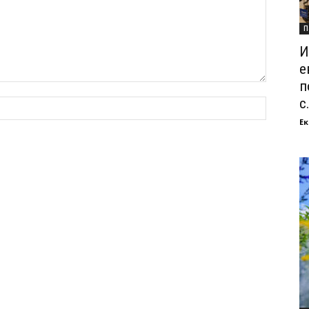
П
И
е
п
с.
Ек