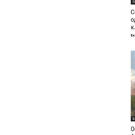
П
С
о
к
Ек
Б
О