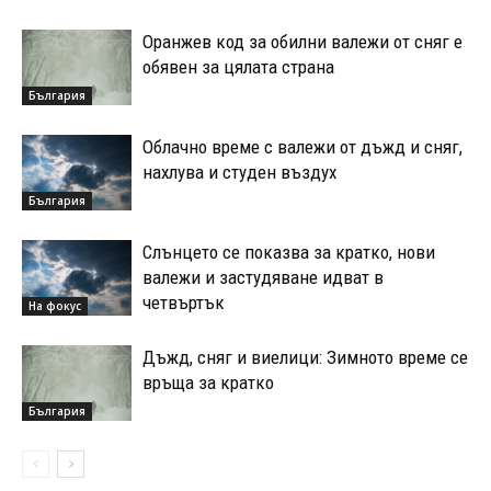
Оранжев код за обилни валежи от сняг е
обявен за цялата страна
България
Облачно време с валежи от дъжд и сняг,
нахлува и студен въздух
България
Слънцето се показва за кратко, нови
валежи и застудяване идват в
четвъртък
На фокус
Дъжд, сняг и виелици: Зимното време се
връща за кратко
България