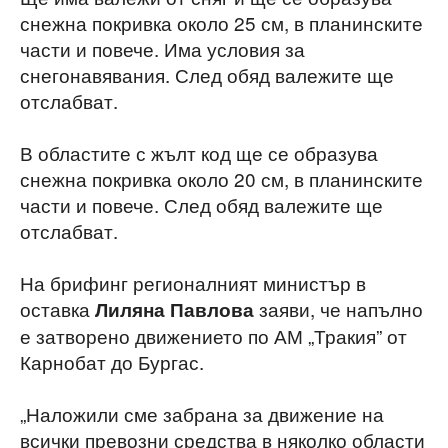
снежна покривка около 25 см, в планинските
части и повече. Има условия за
снегонавявания. След обяд валежите ще
отслабват.
В областите с жълт код ще се образува
снежна покривка около 20 см, в планинските
части и повече. След обяд валежите ще
отслабват.
На брифинг регионалният министър в
оставка
заяви, че напълно
Лиляна Павлова
е затворено движението по АМ „Тракия” от
Карнобат до Бургас.
„Наложили сме забрана за движение на
всички превозни средства в няколко области