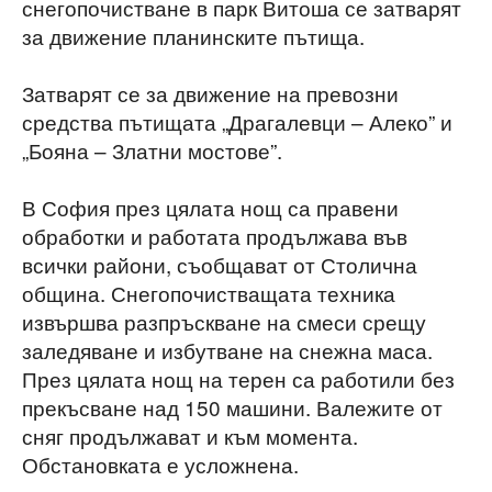
снегопочистване в парк Витоша се затварят
за движение планинските пътища.
Затварят се за движение на превозни
средства пътищата „Драгалевци – Алеко” и
„Бояна – Златни мостове”.
В София през цялата нощ са правени
обработки и работата продължава във
всички райони, съобщават от Столична
община. Снегопочистващата техника
извършва разпръскване на смеси срещу
заледяване и избутване на снежна маса.
През цялата нощ на терен са работили без
прекъсване над 150 машини. Валежите от
сняг продължават и към момента.
Обстановката е усложнена.