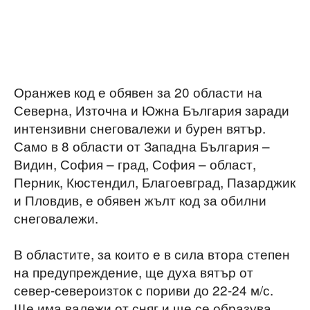
Оранжев код е обявен за 20 области на
Северна, Източна и Южна България заради
интензивни снеговалежи и бурен вятър.
Само в 8 области от Западна България –
Видин, София – град, София – област,
Перник, Кюстендил, Благоевград, Пазарджик
и Пловдив, е обявен жълт код за обилни
снеговалежи.
В областите, за които е в сила втора степен
на предупреждение, ще духа вятър от
север-североизток с пориви до 22-24 м/с.
Ще има валежи от сняг и ще се образува