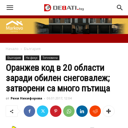
Начало
България
България
На фокус
Топновина
Оранжев код в 20 области
заради обилен снеговалеж;
затворени са много пътища
от
Рени Никифорова
-
06.01.2017, 12:04