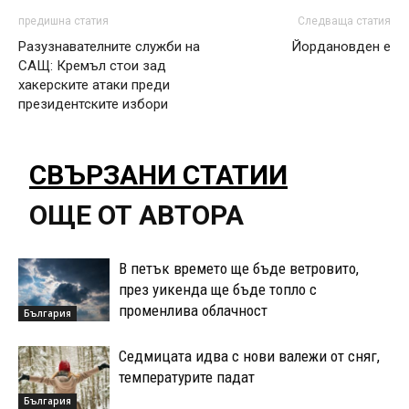
предишна статия
Следваща статия
Разузнавателните служби на
Йордановден е
САЩ: Кремъл стои зад
хакерските атаки преди
президентските избори
СВЪРЗАНИ СТАТИИ
ОЩЕ ОТ АВТОРА
В петък времето ще бъде ветровито,
през уикенда ще бъде топло с
променлива облачност
България
Седмицата идва с нови валежи от сняг,
температурите падат
България