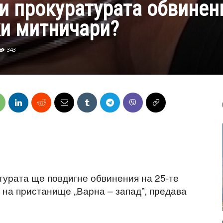
и прокуратурата обвинен
ки митничари?
343
турата ще повдигне обвинения на 25-те
 на пристанище „Варна – запад”, предава