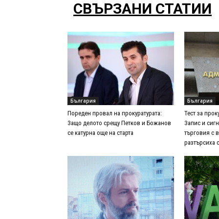
СВЪРЗАНИ СТАТИИ
България
България
Пореден провал на прокуратурата:
Тест за прок
Защо делото срещу Петков и Божанов
Запис и сигн
се катурна още на старта
търговия с 
разтърсиха 