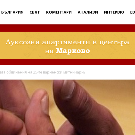
Дебати
БЪЛГАРИЯ
СВЯТ
КОМЕНТАРИ
АНАЛИЗИ
ИНТЕРВЮ
Е
ата обвинения на 25-те варненски митничари?