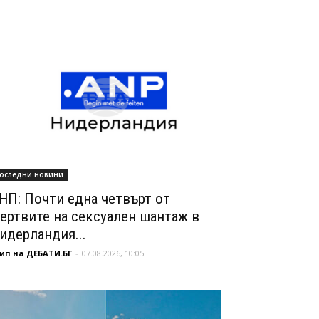
оследни новини
НП: Почти една четвърт от
ертвите на сексуален шантаж в
идерландия...
ип на ДЕБАТИ.БГ
-
07.08.2026, 10:05