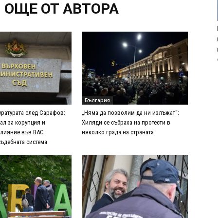
ОЩЕ ОТ АВТОРА
България
уратурата след Сарафов:
„Няма да позволим да ни излъжат“:
ал за корупция и
Хиляди се събраха на протести в
влияние във ВАС
няколко града на страната
съдебната система