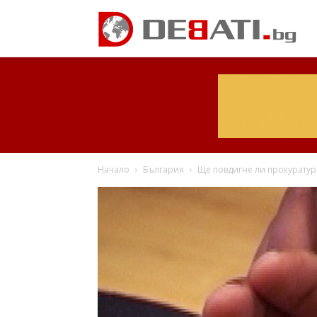
Начало
България
Ще повдигне ли прокуратур