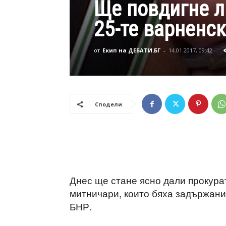
Ще повдигне л
25-те варненс
от
Екип на ДЕБАТИ.БГ
-
14.01.2017, 09:42
Сподели
Днес ще стане ясно дали прокура
митничари, които бяха задържани
БНР.