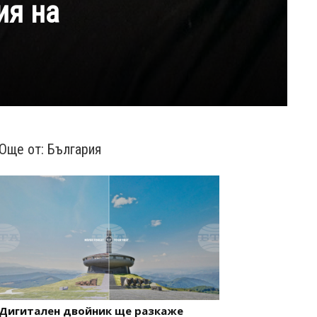
ия на
Още от:
България
Дигитален двойник ще разкаже