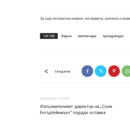
За още интересни новини, интервюта, анализи и ком
ТАГОВЕ
Варна
митничари
прокуратура
Сподели
предишна статия
Изпълнителният директор на „Сони
Ентъртейнмънт“ подаде оставка