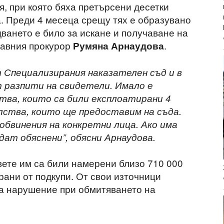
я, при която бяха претърсени десетки
. Преди 4 месеца срещу тях е образувано
ването е било за искане и получаване на
главния прокурор
.
Румяна Арнаудова
т Специализирания наказателен съд и в
 разпити на свидетели. Имало е
тва, които са били експлоатирани 4
лства, които ще предоставим на съда.
бвинения на конкретни лица. Ако има
дат обяснени”, обясни Арнаудова.
вете им са били намерени близо 710 000
брани от подкупи. От свои източници
 за нарушение при обмитяването на