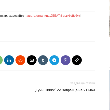
ентари харесайте
нашата страница ДЕБАТИ във Фейсбук
!
Следваща статия
„Туин Пийкс“ се завръща на 21 май