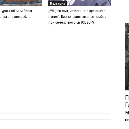
България
турата обвини бивш
„Убеден съм, че истината ще излезе
т за злоупотреба с
наяве“: Варненският кмет се прибра
при семейството си (ОБЗОР)
П
П
Г
м
Ек