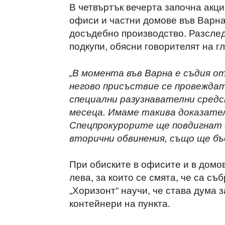
В четвъртък вечерта започна акци
офиси и частни домове във Варна
досъдебно производство. Разслед
подкупи, обясни говорителят на 
„В момента във Варна е съдия о
негово присъствие се провеждат
специални разузнавателни средс
месеца. Имаме такива доказате
Спецпрокурорите ще повдигнат о
вторични обвинения, също ще бъ
При обиските в офисите и в домо
лева, за които се смята, че са съ
„Хоризонт“ научи, че става дума
контейнери на пункта.