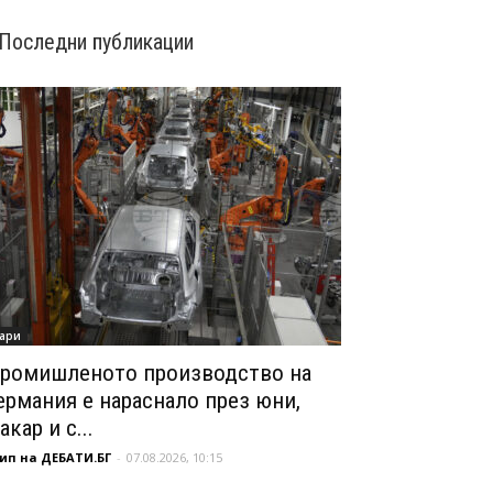
Последни публикации
ари
ромишленото производство на
ермания е нараснало през юни,
акар и с...
ип на ДЕБАТИ.БГ
-
07.08.2026, 10:15