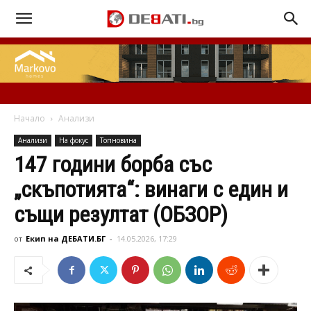
Начало
Анализи
Анализи
На фокус
Топновина
147 години борба със
„скъпотията“: винаги с един и
същи резултат (ОБЗОР)
от
Екип на ДЕБАТИ.БГ
-
14.05.2026, 17:29