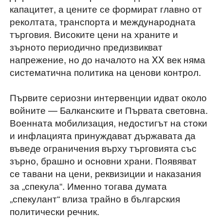
капацитет, а цените се формират главно от
реколтата, транспорта и международната
търговия. Високите цени на храните и
зърното периодично предизвикват
напрежение, но до началото на XX век няма
систематична политика на ценови контрол.
Първите сериозни интервенции идват около
войните — Балканските и Първата световна.
Военната мобилизация, недостигът на стоки
и инфлацията принуждават държавата да
въведе ограничения върху търговията със
зърно, брашно и основни храни. Появяват
се тавани на цени, реквизиции и наказания
за „спекула“. Именно тогава думата
„спекулант“ влиза трайно в българския
политически речник.