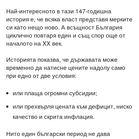
Най-интересното в тази 147-годишна
история е, че всяка власт представя мерките
си като нещо ново. А всъщност България
циклично повтаря един и същ спор още от
началото на XX век.
Историята показва, че държавата може
временно да натисне цените надолу само
при едно от две условия:
или плаща огромни субсидии;
или прехвърля цената към дефицит, ниско
качество и скрита инфлация.
Нито един български период не дава