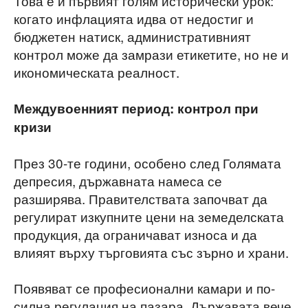
Това е и първият голям исторически урок:
когато инфлацията идва от недостиг и
бюджетен натиск, административният
контрол може да замрази етикетите, но не и
икономическата реалност.
Междувоенният период: контрол при
кризи
През 30-те години, особено след Голямата
депресия, държавната намеса се
разширява. Правителствата започват да
регулират изкупните цени на земеделската
продукция, да ограничават износа и да
влияят върху търговията със зърно и храни.
Появяват се професионални камари и по-
силна регулация на пазара. Държавата вече