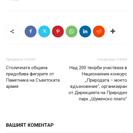
предишна статия
Следваща статия
Столичната община
Над 200 творби участваха в
придобива фигурите от
Националния конкурс
Паметника на Съветската
„Природата – моето
армия
вдъхновение“, организиран
от Дирекцията на Природен
парк „Шуменско плато"
ВАШИЯТ КОМЕНТАР