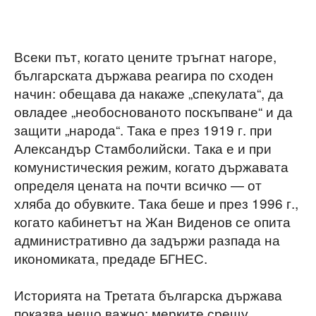
Всеки път, когато цените тръгнат нагоре,
българската държава реагира по сходен
начин: обещава да накаже „спекулата“, да
овладее „необоснованото поскъпване“ и да
защити „народа“. Така е през 1919 г. при
Александър Стамболийски. Така е и при
комунистическия режим, когато държавата
определя цената на почти всичко — от
хляба до обувките. Така беше и през 1996 г.,
когато кабинетът на Жан Виденов се опита
административно да задържи разпада на
икономиката, предаде БГНЕС.
Историята на Третата българска държава
показва нещо важно: мерките срещу