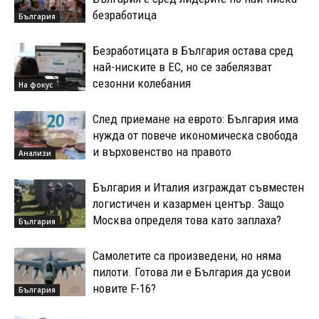
безработица
България
Безработицата в България остава сред
най-ниските в ЕС, но се забелязват
сезонни колебания
На фокус
След приемане на еврото: България има
нужда от повече икономическа свобода
и върховенство на правото
Анализи
България и Италия изграждат съвместен
логистичен и казармен център. Защо
Москва определя това като заплаха?
България
Самолетите са произведени, но няма
пилоти. Готова ли е България да усвои
новите F-16?
България