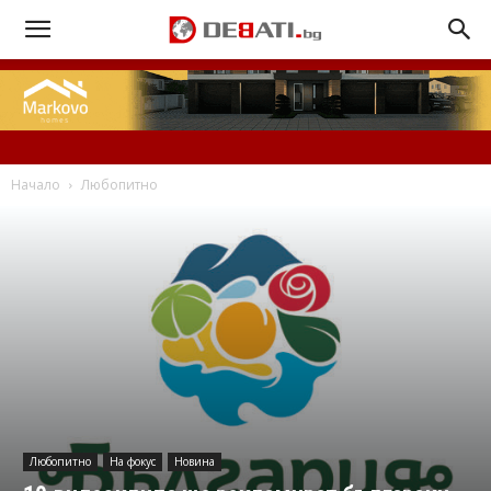
Начало
Любопитно
Любопитно
На фокус
Новина