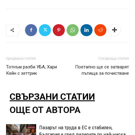
предишна статия
Следваща статия
Тотнъм разби УБА, Хари
Поетапно ще се затварят
Кейн с хеттрик
пътища за почистване
СВЪРЗАНИ СТАТИИ
ОЩЕ ОТ АВТОРА
Пазарът на труда в ЕС е стабилен,
България е сред лидерите по най-ниска