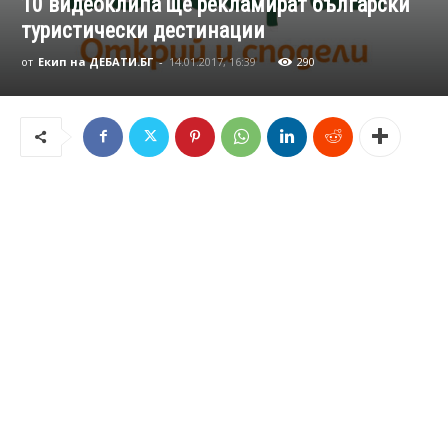
10 видеоклипа ще рекламират български
туристически дестинации
от
Екип на ДЕБАТИ.БГ
-
14.01.2017, 16:39
290