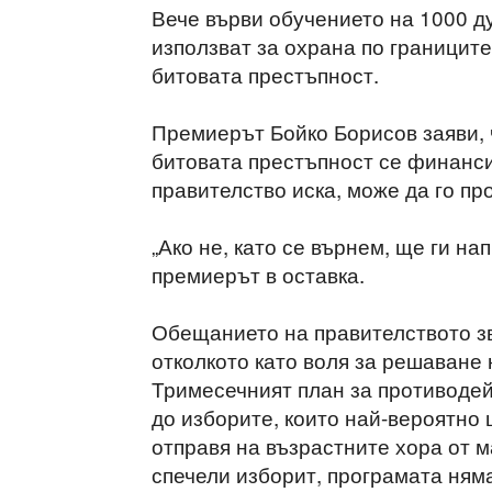
Вече върви обучението на 1000 д
използват за охрана по границите
битовата престъпност.
Премиерът Бойко Борисов заяви, 
битовата престъпност се финанси
правителство иска, може да го пр
„Ако не, като се върнем, ще ги на
премиерът в оставка.
Обещанието на правителството зв
отколкото като воля за решаване 
Тримесечният план за противодей
до изборите, които най-вероятно 
отправя на възрастните хора от м
спечели изборит, програмата няма