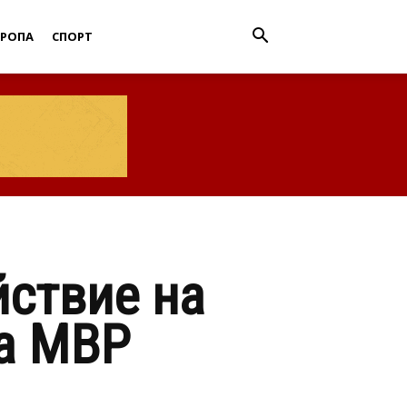
ВРОПА
СПОРТ
йствие на
ва МВР