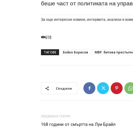
беше част от политиката на упра
За още интересни новини, интервюта, анализи и ком
610
ТАГОВЕ
Бойко Борисов
МВР. битова престъпн
Сподели
предишна статия
168 години от смъртта на Луи Брайл