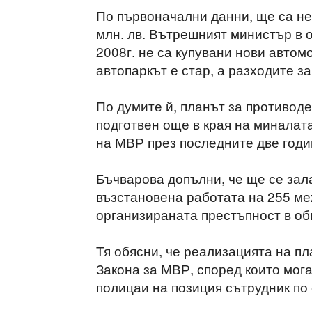
По първоначални данни, ще са не
млн. лв. Вътрешният министър в о
2008г. не са купувани нови автом
автопаркът е стар, а разходите з
По думите й, планът за противод
подготвен още в края на миналата
на МВР през последните две годи
Бъчварова допълни, че ще се зала
възстановена работата на 255 ме
организираната престъпност в о
Тя обясни, че реализацията на пл
Закона за МВР, според които мог
полицаи на позиция сътрудник по