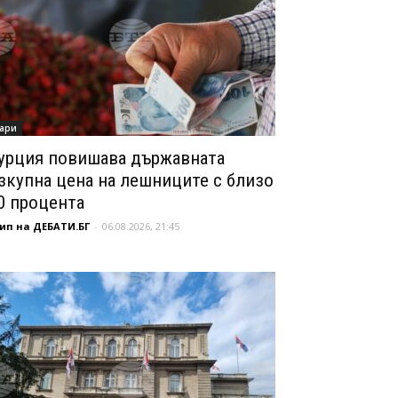
ари
урция повишава държавната
зкупна цена на лешниците с близо
0 процента
ип на ДЕБАТИ.БГ
-
06.08.2026, 21:45