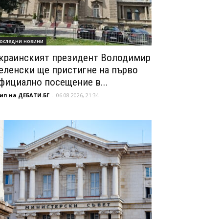
оследни новини
краинският президент Володимир
еленски ще пристигне на първо
фициално посещение в...
ип на ДЕБАТИ.БГ
-
06.08.2026, 21:34