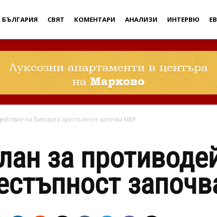
Дебати
БЪЛГАРИЯ
СВЯТ
КОМЕНТАРИ
АНАЛИЗИ
ИНТЕРВЮ
Е
действие на битовата престъпност започва МВР
лан за противоде
естъпност започ