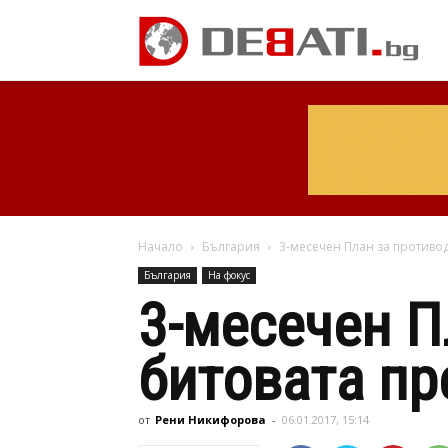
Начало
България
3-месечен План за противо
България
На фокус
3-месечен П
битовата пр
от
Рени Никифорова
-
06.01.2017, 15:14