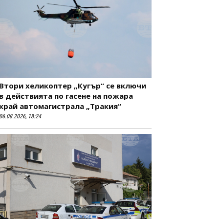
Втори хеликоптер „Кугър“ се включи
в действията по гасене на пожара
край автомагистрала „Тракия“
06.08.2026, 18:24