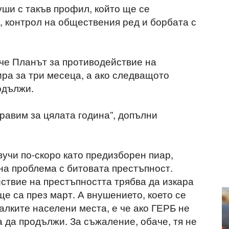
уши с такъв профил, който ще се
, контрол на обществения ред и борбата с
че Планът за противодействие на
ра за три месеца, а ако следващото
одължи.
правим за цялата година”, допълни
учи по-скоро като предизборен пиар,
на проблема с битовата престъпност.
ствие на престъпността трябва да изкара
ще са през март. А внушението, което се
алките населени места, е че ако ГЕРБ не
 да продължи. За съжаление, обаче, тя не