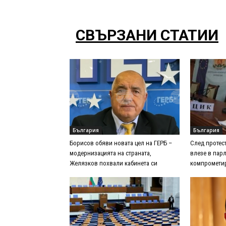
СВЪРЗАНИ СТАТИИ
България
България
Борисов обяви новата цел на ГЕРБ –
След протес
модернизацията на страната,
влезе в парл
Желязков похвали кабинета си
компрометир