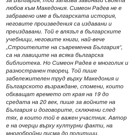
любов към Македония. Симеон Радев не е
забравено име в българската история,
неговите произведения са издавани и
преиздавани. Той е влязъл в българските
учебници, неговите книги, най-вече
„Строителите на съвременна България“,
са на лавиците на всяка българска
библиотека. Но Симеон Радев е многолик и
разностранен творец. Той пише
забележителен труд върху Македония и
Българското възраждане, спомени, които
обхващат времето от края на 19 до
средата на 20 век, пише за войните на
България и договорите, сключени след
тях, в които той е важен участник. Автор
е на очерци върху културни факти, на
многобройни писма до политици,