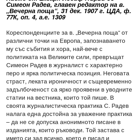
Симеон Радев, главен редактор на в.
„Вечерна поща“, 31 дек. 1907 г. ЦДА, ф.
77К, оп. 4, а.е. 1309
Кореспонденциите за в. „Вечерна поща“ от
различни точки на Европа, запознаването
му със събития и хора, най-вече с
политиката на Великите сили, превръщат
Симеон Радев в журналист с характерно
перо и ярка политическа позиция. Неговата
страст, леката ироничност и същевременно
задълбоченост са ярко проявени в уводните
статии на вестника, които той пише. В
своята журналистическа практика С. Радев
налага една достойна за уважение практика
– да не се допуска анонимното писане в
изданията, които ръководи. Той застава с
името си зад всичко, което е писал и