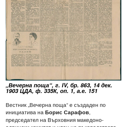
„Вечерна поща“, г. IV, бр. 863, 14 дек.
1903 ЦДА, ф. 335К, оп. 1, а.е. 151
Вестник „Вечерна поща“ е създаден по
инициатива на
,
Борис Сарафов
председател на Върховния македоно-
одрински комитет и член на ръководството