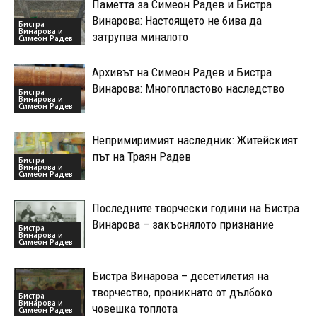
Паметта за Симеон Радев и Бистра
Винарова: Настоящето не бива да
Бистра
Винарова и
затрупва миналото
Симеон Радев
Архивът на Симеон Радев и Бистра
Винарова: Многопластово наследство
Бистра
Винарова и
Симеон Радев
Непримиримият наследник: Житейският
път на Траян Радев
Бистра
Винарова и
Симеон Радев
Последните творчески години на Бистра
Винарова – закъснялото признание
Бистра
Винарова и
Симеон Радев
Бистра Винарова – десетилетия на
творчество, проникнато от дълбоко
Бистра
Винарова и
човешка топлота
Симеон Радев