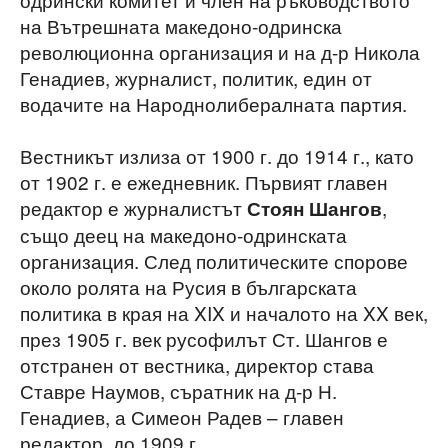
на Вътрешната македоно-одринска
революционна организация и на д-р Никола
Генадиев, журналист, политик, един от
водачите на Народнолибералната партия.
Вестникът излиза от 1900 г. до 1914 г., като
от 1902 г. е ежедневник. Първият главен
редактор е журналистът
,
Стоян Шангов
също деец на македоно-одринската
организация. След политическите спорове
около ролята на Русия в българската
политика в края на XIX и началото на XX век,
през 1905 г. век русофилът Ст. Шангов е
отстранен от вестника, директор става
Ставре Наумов, съратник на д-р Н.
Генадиев, а Симеон Радев – главен
редактор, до 1909 г.