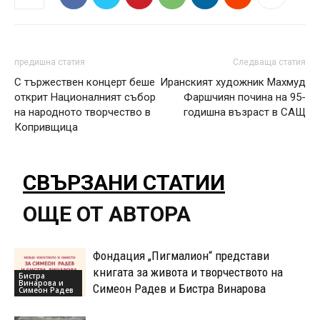
предишна статия
Следваща статия
С тържествен концерт беше
Иранският художник Махмуд
открит Националният събор
Фаршчиян почина на 95-
на народното творчество в
годишна възраст в САЩ
Копривщица
СВЪРЗАНИ СТАТИИ
ОЩЕ ОТ АВТОРА
Фондация „Пигмалион“ представи
книгата за живота и творчеството на
Бистра
Винарова и
Симеон Радев и Бистра Винарова
Симеон Радев