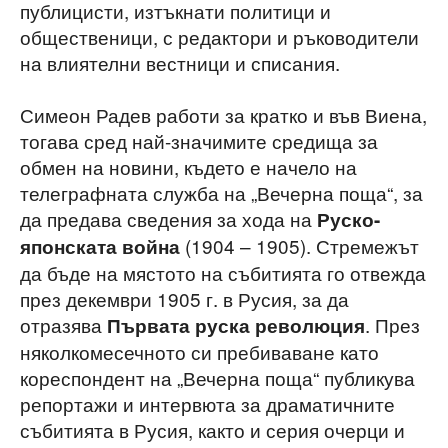
публицисти, изтъкнати политици и
общественици, с редактори и ръководители
на влиятелни вестници и списания.
Симеон Радев работи за кратко и във Виена,
тогава сред най-значимите средища за
обмен на новини, където е начело на
телеграфната служба на „Вечерна поща“, за
да предава сведения за хода на
Руско-
(1904 – 1905). Стремежът
японската война
да бъде на мястото на събитията го отвежда
през декември 1905 г. в Русия, за да
отразява
. През
Първата руска революция
няколкомесечното си пребиваване като
кореспондент на „Вечерна поща“ публикува
репортажи и интервюта за драматичните
събитията в Русия, както и серия очерци и