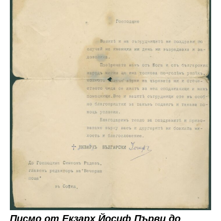
Писмо от Екзарх Йосиф Първи до