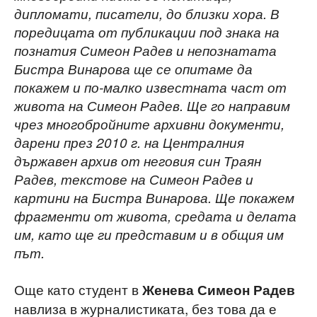
дипломати, писатели, до близки хора. В
поредицата от публикации под знака на
познатия Симеон Радев и непознатата
Бистра Винарова ще се опитаме да
покажем и по-малко известната част от
живота на Симеон Радев. Ще го направим
чрез многобройните архивни документи,
дарени през 2010 г. на Централния
държавен архив от неговия син Траян
Радев, текстове на Симеон Радев и
картини на Бистра Винарова. Ще покажем
фрагменти от живота, средата и делата
им, като ще ги представим и в общия им
път.
Още като студент в
Женева Симеон Радев
навлиза в журналистиката, без това да е