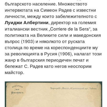
българското население. Множеството
интервютата на Симеон Радев с известни
личности, между които забележителното с
, директор на големия
Луиджи Албертини
италиански вестник „Corriere de la Sera“, за
политиката на Великите сили и македонския
въпрос (1903) и няколкото от руската
столица по време на кореспонденциите му
за революцията в Русия (1906), налагат този
жанр в българския периодичен печат и
бележат С. Радев като негов неоспорим
майстор.