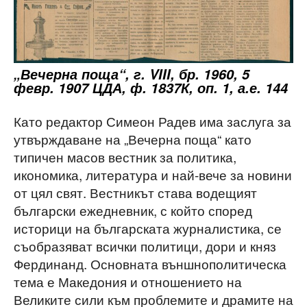
„Вечерна поща“, г. VIII, бр. 1960, 5
февр. 1907 ЦДА, ф. 1837К, оп. 1, а.е. 144
Като редактор Симеон Радев има заслуга за
утвърждаване на „Вечерна поща“ като
типичен масов вестник за политика,
икономика, литература и най-вече за новини
от цял свят. Вестникът става водещият
български ежедневник, с който според
историци на българската журналистика, се
съобразяват всички политици, дори и княз
Фердинанд. Основната външнополитическа
тема е Македония и отношението на
Великите сили към проблемите и драмите на