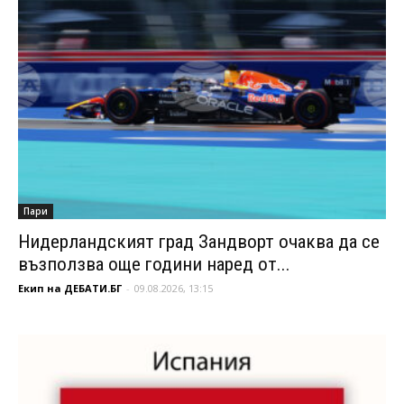
Пари
Нидерландският град Зандворт очаква да се
възползва още години наред от...
Екип на ДЕБАТИ.БГ
-
09.08.2026, 13:15