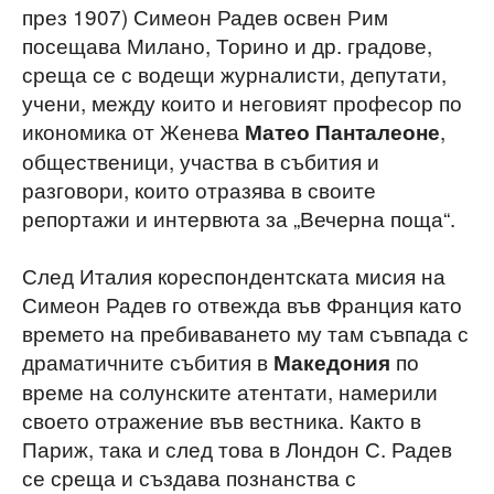
през 1907) Симеон Радев освен Рим
посещава Милано, Торино и др. градове,
среща се с водещи журналисти, депутати,
учени, между които и неговият професор по
икономика от Женева
,
Матео Панталеоне
общественици, участва в събития и
разговори, които отразява в своите
репортажи и интервюта за „Вечерна поща“.
След Италия кореспондентската мисия на
Симеон Радев го отвежда във Франция като
времето на пребиваването му там съвпада с
драматичните събития в
по
Македония
време на солунските атентати, намерили
своето отражение във вестника. Както в
Париж, така и след това в Лондон С. Радев
се среща и създава познанства с