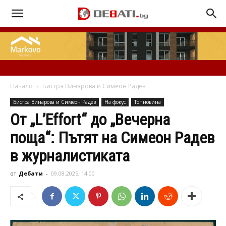
Начало
Бистра Винарова и Симеон Радев
Бистра Винарова и Симеон Радев
На фокус
Топновина
От „L’Effort“ до „Вечерна
поща“: Пътят на Симеон Радев
в журналистиката
от
Дебати
-
09.08.2025, 14:00