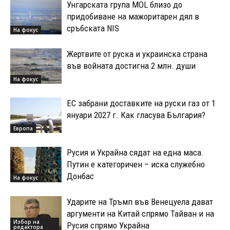
Унгарската група MOL близо до
придобиване на мажоритарен дял в
сръбската NIS
На фокус
Жертвите от руска и украинска страна
във войната достигна 2 млн. души
На фокус
ЕС забрани доставките на руски газ от 1
януари 2027 г. Как гласува България?
Европа
Русия и Украйна сядат на една маса.
Путин е категоричен – иска служебно
Донбас
На фокус
Ударите на Тръмп във Венецуела дават
аргументи на Китай спрямо Тайван и на
Избор на
Русия спрямо Украйна
редактора