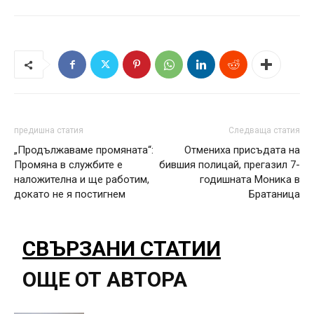
предишна статия
Следваща статия
„Продължаваме промяната“:
Отмениха присъдата на
Промяна в службите е
бившия полицай, прегазил 7-
наложителна и ще работим,
годишната Моника в
докато не я постигнем
Братаница
СВЪРЗАНИ СТАТИИ
ОЩЕ ОТ АВТОРА