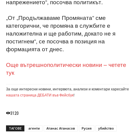
напрежението“, посочва политикът.
„От „Продължаваме Промяната“ сме
категорични, че промяна в службите е
наложителна и ще работим, докато не я
постигнем“, се посочва в позиция на
формацията от днес.
Още вътрешнополитически новини – четете
тук
За още интересни новини, интервюта, анализи и коментари харесайте
нашата страница ДЕБАТИ във Фейсбук
!
3120
ТАГОВЕ
агенти
Атанас Атанасов
Русия
убийство