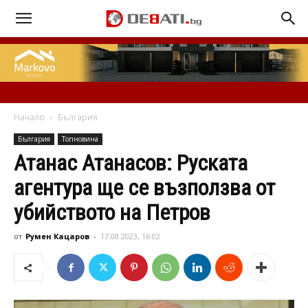
Начало
България
България
Топновина
Атанас Атанасов: Руската
агентура ще се възползва от
убийството на Петров
от
Румен Кацаров
-
17.08.2023, 16:02