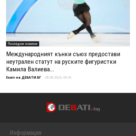
Последни новини
Международният кънки съюз предостави
неутрален статут на руските фигуристки
Камила Валиева...
Екип на ДЕБАТИ.БГ
-
08.08.2026, 09:41
Информация