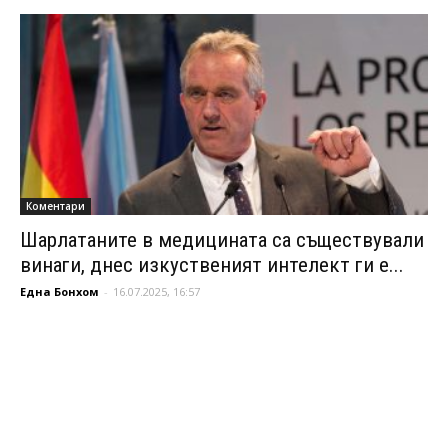
Коментари
Шарлатаните в медицината са съществували
винаги, днес изкуственият интелект ги е...
Една Бонхом
-
16.07.2025, 16:57