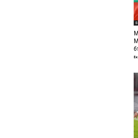
Б
М
М
б
Ек