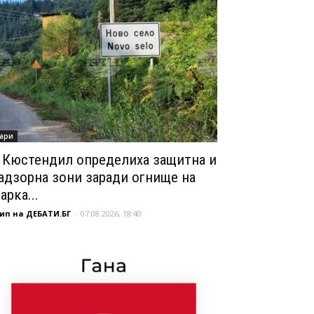
ари
 Кюстендил определиха защитна и
адзорна зони заради огнище на
арка...
ип на ДЕБАТИ.БГ
-
07.08.2026, 18:40