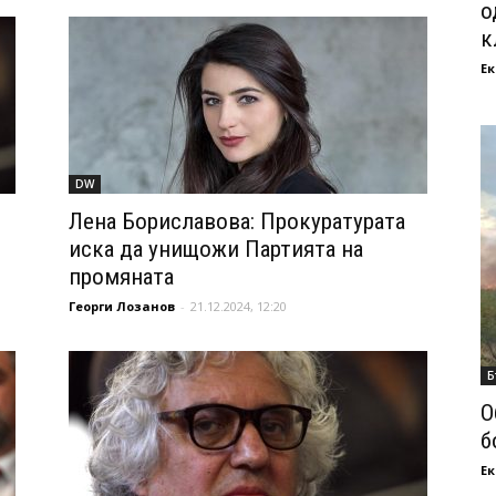
о
к
Ек
DW
Лена Бориславова: Прокуратурата
иска да унищожи Партията на
промяната
Георги Лозанов
-
21.12.2024, 12:20
Б
О
б
Ек