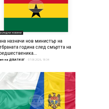
оследни новини
ана назначи нов министър на
тбраната година след смъртта на
редшественика...
ип на ДЕБАТИ.БГ
-
07.08.2026, 18:34