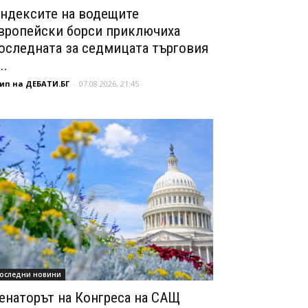
ндексите на водещите
вропейски борси приключиха
оследната за седмицата търговия
..
ип на ДЕБАТИ.БГ
-
07.08.2026, 21:45
оследни новини
енаторът на Конгреса на САЩ