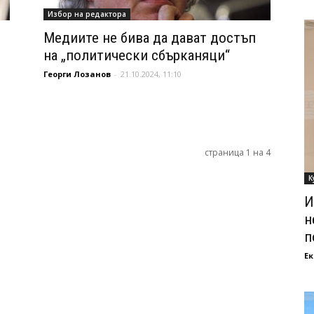
Избор на редактора
Медиите не бива да дават достъп
на „политически сбърканяци“
Георги Лозанов
-
21.10.2024, 11:10
страница 1 на 4
К
И
н
п
Ек