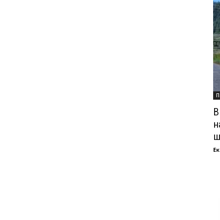
П
В
н
ш
Ек