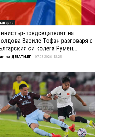
ългария
инистър-председателят на
олдова Василе Тофан разговаря с
ългарския си колега Румен...
ип на ДЕБАТИ.БГ
-
07.08.2026, 18:25