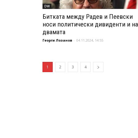
DW
Битката между Радев и Пеевски
носи политически дивиденти и на
двамата
Георги Лозанов
-
04.11.2024, 14:55
1
2
3
4