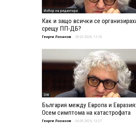
Избор на редактора
Как и защо всички се организирах
срещу ПП-ДБ?
Георги Лозанов
-
20.02.2026, 11:16
DW
България между Европа и Евразия
Осем симптома на катастрофата
Георги Лозанов
-
06.09.2025, 13:27