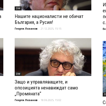
И
DW
е
а
Нашите националисти не обичат
п
България, а Русия!
с.
Георги Лозанов
-
21.12.2025, 15:15
Ек
DW
:
Защо и управляващите, и
опозицията ненавиждат само
„Промяната“
П
Георги Лозанов
-
18.06.2025, 15:02
С