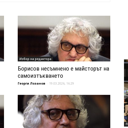
Избор на редактора
Борисов несъмнено е майсторът на
самоизтъкването
Георги Лозанов
-
19.03.2026, 16:29
П