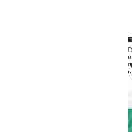
П
Г
о
п
Ек