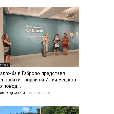
ултура
зложба в Габрово представя
епознати творби на Илия Бешков
о повод...
ип на ДЕБАТИ.БГ
-
07.08.2026, 21:01