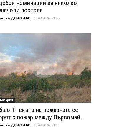
добри номинации за няколко
лючови постове
ип на ДЕБАТИ.БГ
-
07.08.2026, 21:35
ългария
бщо 11 екипа на пожарната се
орят с пожар между Първомай...
ип на ДЕБАТИ.БГ
-
07.08.2026, 21:21