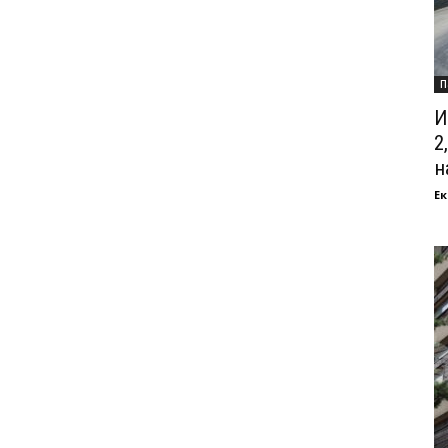
П
И
2
на
Ек