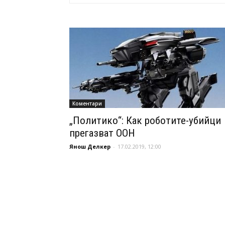
Коментари
„Политико“: Как роботите-убийци
прегазват ООН
Янош Делкер
-
17.02.2019, 12:00