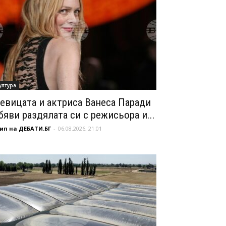
ултура
евицата и актриса Ванеса Паради
бяви раздялата си с режисьора и...
ип на ДЕБАТИ.БГ
-
06.08.2026, 21:01