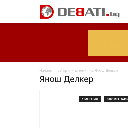
Начало
автори
мнения на Янош Делкер
Янош Делкер
1 МНЕНИЯ
0 КОМЕНТАР