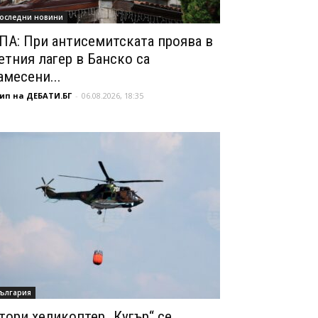
оследни новини
ПА: При антисемитската проява в
етния лагер в Банско са
амесени...
ип на ДЕБАТИ.БГ
-
06.08.2026, 18:35
ългария
тори хеликоптер „Кугър“ се