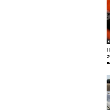
К
П
о
Ек