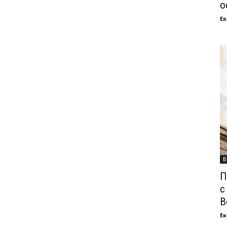
о
Ек
Б
П
с
В
Ек