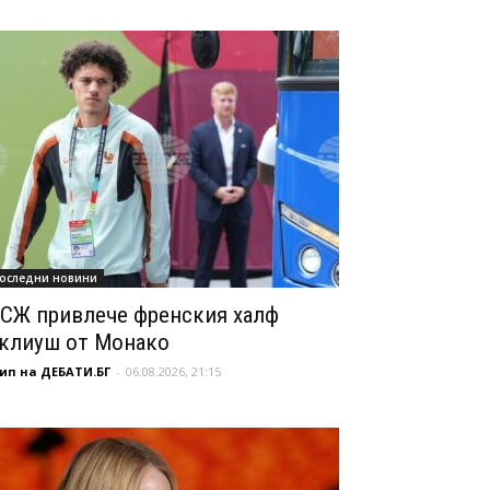
оследни новини
СЖ привлече френския халф
клиуш от Монако
ип на ДЕБАТИ.БГ
-
06.08.2026, 21:15