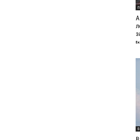
П
А
л
з
Ек
Б
В