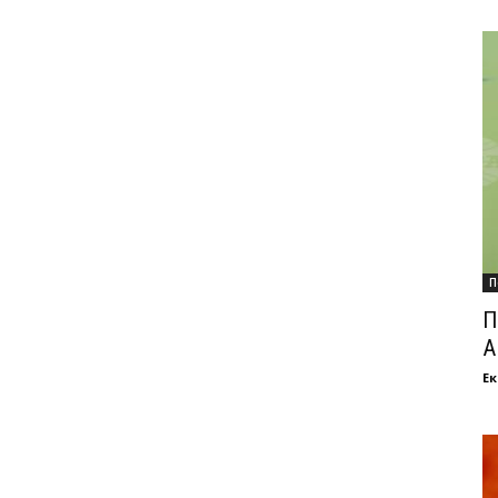
П
П
А
Ек