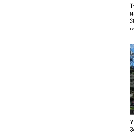
Т
и
3
Ек
П
У
З