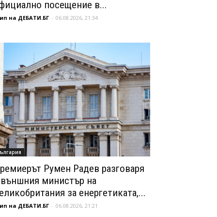
фициално посещение в...
ип на ДЕБАТИ.БГ
-
06.08.2026, 21:34
ългария
ремиерът Румен Радев разговаря
 външния министър на
еликобритания за енергетиката,...
ип на ДЕБАТИ.БГ
-
06.08.2026, 21:21