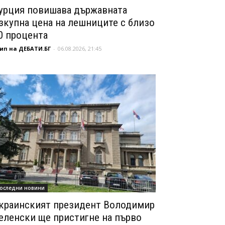
урция повишава държавната
зкупна цена на лешниците с близо
0 процента
ип на ДЕБАТИ.БГ
-
06.08.2026, 21:45
оследни новини
краинският президент Володимир
еленски ще пристигне на първо