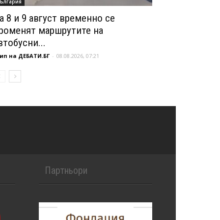
ългария
а 8 и 9 август временно се
роменят маршрутите на
втобусни...
ип на ДЕБАТИ.БГ
-
08.08.2026, 07:21
Партньори