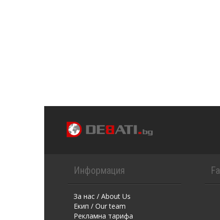
Информация
F
За нас / About Us
Екип / Our team
Рекламна тарифа