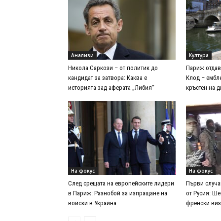
Анализи
Култура
Никола Саркози – от политик до
Париж отдав
кандидат за затвора: Каква е
Клод – ембл
историята зад аферата „Либия“
кръстен на 
На фокус
На фокус
След срещата на европейските лидери
Първи случа
в Париж: Разнобой за изпращане на
от Русия: Ш
войски в Украйна
френски ви