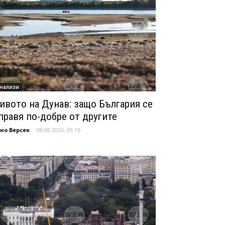
нализи
ивото на Дунав: защо България се
правя по-добре от другите
но Версек
-
08.08.2026, 09:16