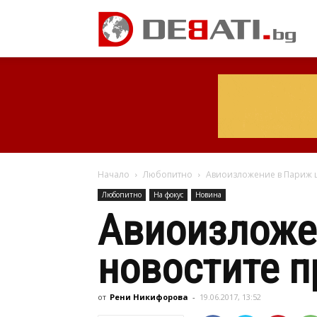
Начало
Любопитно
Авиоизложение в Париж щ
Любопитно
На фокус
Новина
Авиоизложе
новостите п
от
Рени Никифорова
-
19.06.2017, 13:52