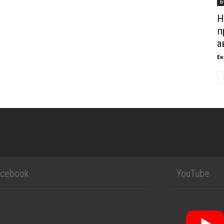
Б
Н
п
а
Ек
acebook
YouTube