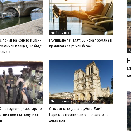
Любопитно
а почит на Кристо и Жан-
Пътниците печелят: ЕС иска промяна в
ематичен площад ще бъде
правилата за ръчен багаж
А
двамата
Н
с
Ке
Любопитно
й на групово дезертиране
Отварят катедралата „Нотр Дам“ в
естима военни получиха
Париж за посетители от началото на
зи
декември