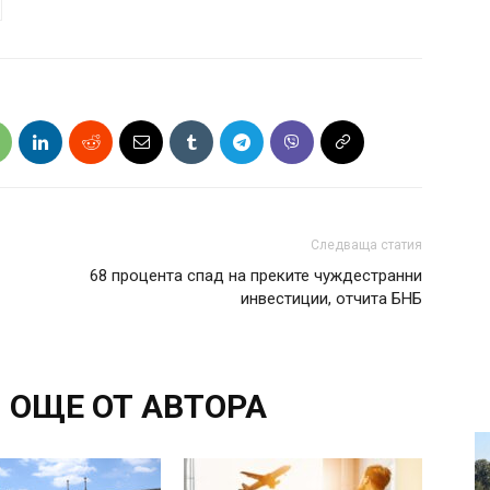
Следваща статия
68 процента спад на преките чуждестранни
инвестиции, отчита БНБ
ОЩЕ ОТ АВТОРА