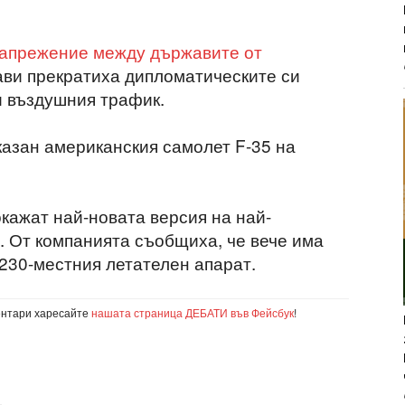
апрежение между държавите от
жави прекратиха дипломатическите си
и въздушния трафик.
казан американския самолет F-35 на
окажат най-новата версия на най-
. От компанията съобщиха, че вече има
 230-местния летателен апарат.
ентари харесайте
нашата страница ДЕБАТИ във Фейсбук
!