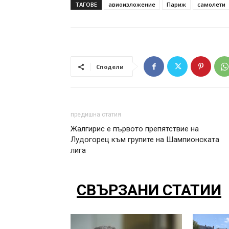
ТАГОВЕ
авиоизложение
Париж
самолети
Сподели
предишна статия
Жалгирис е първото препятствие на
Лудогорец към групите на Шампионската
лига
СВЪРЗАНИ СТАТИИ