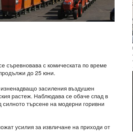
се съревновава с комическата по време
продължи до 25 юни.
 изненадващо засиления въздушен
кия растеж. Наблюдава се обаче спад в
д силното търсене на модерни горивни
ожат усилия за извличане на приходи от