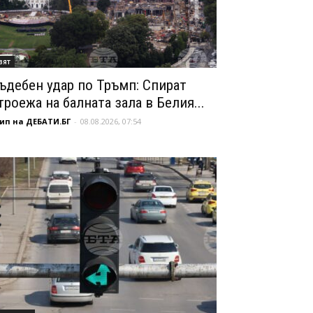
вят
ъдебен удар по Тръмп: Спират
троежа на балната зала в Белия...
ип на ДЕБАТИ.БГ
-
08.08.2026, 07:54