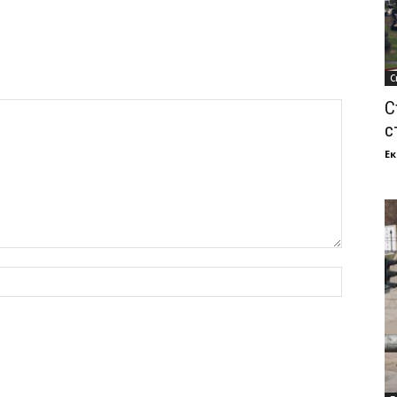
С
С
с
Ек