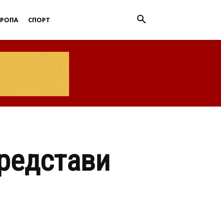
ВРОПА
СПОРТ
редстави