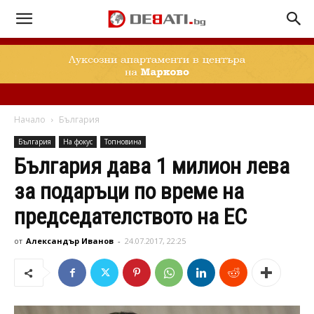
Начало
България
България
На фокус
Топновина
България дава 1 милион лева
за подаръци по време на
председателството на ЕС
от
Александър Иванов
-
24.07.2017, 22:25