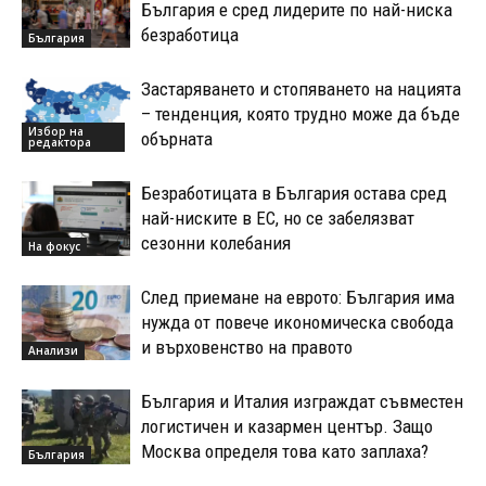
България е сред лидерите по най-ниска
безработица
България
Застаряването и стопяването на нацията
– тенденция, която трудно може да бъде
Избор на
обърната
редактора
Безработицата в България остава сред
най-ниските в ЕС, но се забелязват
сезонни колебания
На фокус
След приемане на еврото: България има
нужда от повече икономическа свобода
и върховенство на правото
Анализи
България и Италия изграждат съвместен
логистичен и казармен център. Защо
Москва определя това като заплаха?
България