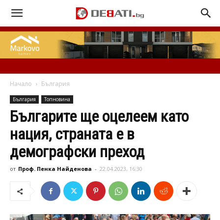
Начало
България
България
Топновина
Българите ще оцелеем като
нация, страната е в
демографски преход
от
Проф. Пенка Найденова
-
22.04.2023, 16:30