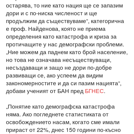
остарява, то ние като нация ще се запазим
дори и с по-ниска численост и ще
продължим да съществуваме“, категорична
е проф. Найденова, която не приема
определения като катастрофа и криза за
протичащите у нас демографски проблеми.
„Ние можем да паднем като брой население,
но това не означава несъществуващи,
несъздаващи и защо не дори по-добре
развиващи се, ако успеем да видим
закономерностите и да си пазим нацията“,
добави ученият от БАН пред
БГНЕС
.
„Понятие като демографска катастрофа
няма. Ако погледнете статистиката от
освобождението насам, когато сме имали
прираст от 22%, днес 150 години по-късно