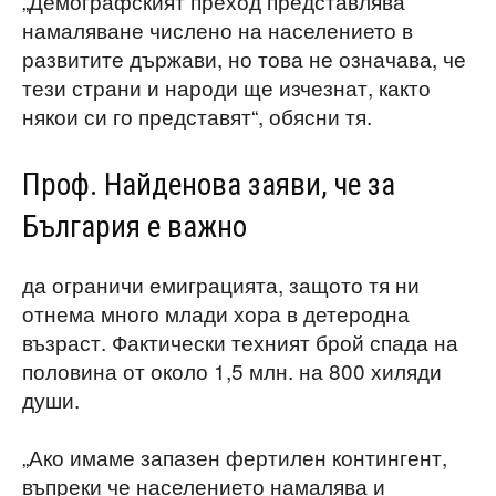
„Демографският преход представлява
намаляване числено на населението в
развитите държави, но това не означава, че
тези страни и народи ще изчезнат, както
някои си го представят“, обясни тя.
Проф. Найденова заяви, че за
България е важно
да ограничи емиграцията, защото тя ни
отнема много млади хора в детеродна
възраст. Фактически техният брой спада на
половина от около 1,5 млн. на 800 хиляди
души.
„Ако имаме запазен фертилен контингент,
въпреки че населението намалява и